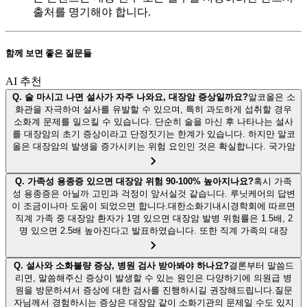
출처를 명기해야 합니다.
함께 보면 좋은 질문들
AI 추천
Q.
술 마시고 나면 설사가 자주 나와요, 대장암 증상일까요?
알코올은 소
화관을 자극하여 설사를 유발할 수 있으며, 특히 과도하게 섭취할 경우
소화계 문제를 일으킬 수 있습니다. 단순히 술을 마신 후 나타나는 설사
를 대장암의 초기 증상이라고 단정짓기는 한계가 있습니다. 하지만 알코
올은 대장암의 발생을 증가시키는 위험 요인인 것은 확실합니다. 국가암
Q.
가족성 용종증 있으면 대장암 위험 90-100% 높아지나요?
혹시 가족
성 용종증은 아닐까 고민과 걱정이 앞서실것 같습니다. 루닛케어의 답변
이 조금이나마 도움이 되었으면 합니다.대한소화기내시경학회에 따르면
직계 가족 중 대장암 환자가 1명 있으면 대장암 발병 위험률은 1.5배, 2
명 있으면 2.5배 높아진다고 발표하였습니다. 또한 직계 가족의 대장
Q.
설사와 소화불량 증상, 병원 검사 받아봐야 하나요?
결론부터 말씀드
리면, 말씀해주신 증상이 발생할 수 있는 원인은 다양하기에 의원급 병
원을 방문하셔서 증상에 대한 검사를 진행하시길 권장해드립니다.질문
자님께서 경험하시는 증상은 대장암 같이 소화기관의 문제일 수도 있지