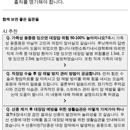
출처를 명기해야 합니다.
함께 보면 좋은 질문들
AI 추천
Q.
가족성 용종증 있으면 대장암 위험 90-100% 높아지나요?
혹시 가족
성 용종증은 아닐까 고민과 걱정이 앞서실것 같습니다. 루닛케어의 답변
이 조금이나마 도움이 되었으면 합니다.대한소화기내시경학회에 따르면
직계 가족 중 대장암 환자가 1명 있으면 대장암 발병 위험률은 1.5배, 2
명 있으면 2.5배 높아진다고 발표하였습니다. 또한 직계 가족의 대장
Q.
직장암 수술 후 암 재발 방지 관리 방법이 궁금합니다.
먼저 힘든 수
술과 항암치료를 잘 마치시고 암 재발 방지를 위해 힘을 내시는 모습에
응원과 격려의 말씀을 드립니다. 결론부터 말씀드리면, 정기적인 추적검
사와 건강한 식습관, 규칙적인 운동, 스트레스 관리 등이 암 재발을 줄이
는데 도움이 됩니다. 이 내용에 대해 차례로 설명드리도록 하겠습
Q.
선종 제거 후 대장암 예방을 위한 생활습관은 어떻게 가져가야 하나
요?
대장내시경 검진 결과상 선종이 발견되어 놀라셨을 것 같습니다. 우
선 선종에 대한 이해를 돕고 대장암 예방을 위한 생활습관을 안내해드리
겠습니다.✳️ 선종이란?선종은 대장 점막에서 발생하는 용종으로, 암으로