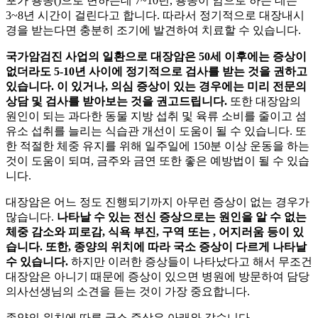
포가 용종(
)으로 변하는데 7~10년, 용종이 암으로
하는 데는
3~8년 시간이 걸린다고 합니다. 따라서 정기적으로 대장내시
경을 받는다면 충분히 조기에 발견하여 치료할 수 있습니다.
국가암검진 사업의 일환으로 대장암은 50세 이후에는 증상이
없더라도 5-10년 사이에 정기적으로 검사를 받는 것을 권하고
있습니다.
이 있거나, 의심 증상이 있는 경우에는 미리 전문의
상담 및 검사를 받아보는 것을 권고드립니다.
또한 대장암의
원인이 되는 과다한 동물 지방 섭취 및 육류 소비를 줄이고 섬
유소 섭취를 늘리는 식습관 개선이 도움이 될 수 있습니다. 또
한 적절한 체중 유지를 위해 일주일에 150분 이상 운동을 하는
것이 도움이 되며, 금주와 금연 또한 좋은 예방법이 될 수 있습
니다.
대장암은 어느 정도 진행되기까지 아무런 증상이 없는 경우가
많습니다.
나타날 수 있는 전신 증상으로는 원인을 알 수 없는
체중 감소와 피로감, 식욕 부진, 구역 또는
, 어지러움 등이 있
습니다.
또한, 종양의 위치에 따라 국소 증상이 다르게 나타날
수 있습니다.
하지만 이러한 증상들이 나타났다고 해서 무조건
대장암은 아니기 때문에 증상이 있으면 병원에 방문하여 담당
의사선생님의 소견을 듣는 것이 가장 중요합니다.
종양의 위치에 따른 국소 증상은 아래와 같습니다.