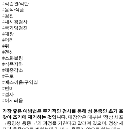
#식습관/식단
#음식/식품
#검진
#내시경검사
#국가암검진
#대장
#머리
#위
#전신
#소화불량
#식욕저하
#체중감소
#구토
#메스꺼움/구역질
#변비
#설사
#어지러움
가장 좋은
예방법은 주기적인
검사를 통해
성 용종인 초기
을
찾아 조기에 제거하는 것입니다.
대장암은 대부분 ‘정상 세포
→종양성 용종→
’의 과정을 거친다고 알려져 있으며, 정상 세