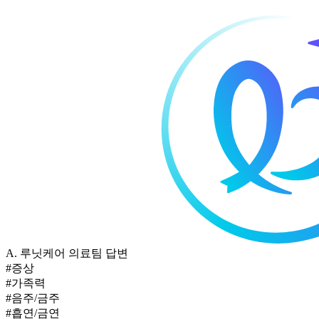
A.
루닛케어 의료팀 답변
#증상
#가족력
#음주/금주
#흡연/금연