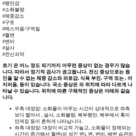
#팽만감
#소화불량
#체중감소
#구토
#메스꺼움/구역질
#혈변
#변비
#설사
#전신쇠약
초기
은 어느 정도
되기까지 아무런 증상이 없는 경우가 많습
니다. 따라서 정기적 검사가 권고됩니다. 전신 증상으로는 원
인을 알 수 없는 체중 감소와 피로감, 식욕 부진, 구역 또는
, 어
지러움,
등이 있습니다. 국소 증상은
의 위치에 따라 다르게 나
타날 수 있습니다. 위치에 따른 구체적인 증상은 아래와 같습
니다.
우측 대장암: 소화물이 머무는 시간이 상대적으로 좌측
보다 짧아서
, 설사, 소화불량, 복부팽만, 복부에서 혹이
만져짐 등이 흔하게 나타납니다.
좌측 대장암: 대장이 비교적 가늘고, 소화물이 정체되는
시간이 증가해서 혈변(피 섞인 변),
변, 변비, 배변 습관의