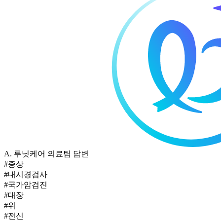
A.
루닛케어 의료팀 답변
#증상
#내시경검사
#국가암검진
#대장
#위
#전신