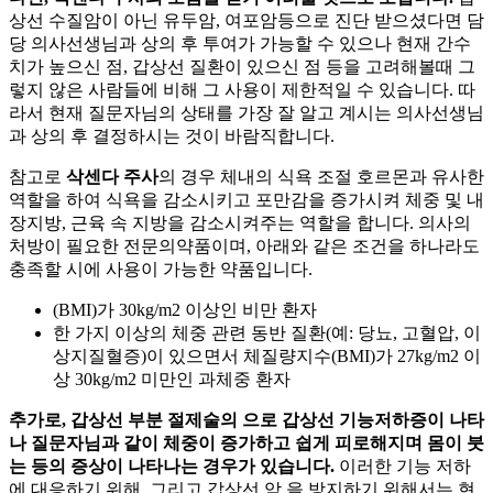
상선 수질암이 아닌 유두암, 여포암등으로 진단 받으셨다면 담
당 의사선생님과 상의 후 투여가 가능할 수 있으나 현재 간수
치가 높으신 점, 갑상선 질환이 있으신 점 등을 고려해볼때 그
렇지 않은 사람들에 비해 그 사용이 제한적일 수 있습니다. 따
라서 현재 질문자님의 상태를 가장 잘 알고 계시는 의사선생님
과 상의 후 결정하시는 것이 바람직합니다.
참고로
삭센다 주사
의 경우 체내의 식욕 조절 호르몬과 유사한
역할을 하여 식욕을 감소시키고 포만감을 증가시켜 체중 및 내
장지방, 근육 속 지방을 감소시켜주는 역할을 합니다. 의사의
처방이 필요한 전문의약품이며, 아래와 같은 조건을 하나라도
충족할 시에 사용이 가능한 약품입니다.
(BMI)가 30kg/m2 이상인 비만 환자
한 가지 이상의 체중 관련 동반 질환(예: 당뇨, 고혈압, 이
상지질혈증)이 있으면서 체질량지수(BMI)가 27kg/m2 이
상 30kg/m2 미만인 과체중 환자
추가로, 갑상선 부분 절제술의
으로 갑상선 기능저하증이 나타
나 질문자님과 같이 체중이 증가하고 쉽게 피로해지며 몸이 붓
는 등의 증상이 나타나는 경우가 있습니다.
이러한 기능 저하
에 대응하기 위해, 그리고 갑상선 암
을 방지하기 위해서는 현