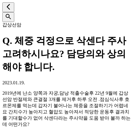
갑상선암
Q.
체중 걱정으로 삭센다 주사
고려하시나요? 담당의와 상의
해야 합니다.
2023.01.19.
2019년에 난소 양쪽과 자궁,담낭 적출수술후 22년 9월에 갑상
선암 반절제와 큰결절 3개를 제거후 하루 오전 .점심식사후 호
르몬제를 먹는데 갑자기 불어나는 체중을 조절하기가 어렵네
요 간치수가 높아지고 혈압도 높아져서 적당한 운동후 결과치
를 기대할수가 없어 삭센다라는 주사약을 도움 받아 볼까 하는
데 어떤가요?