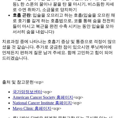
등), 한 스푼의 꿀이나 꿀을 탄 물 마시기, 비스듬한 자세
로 수면 취하기, 소금물로 양치하기
호흡 곤란
: 입술을 오므리고 하는 호흡(입술을 오므린 채
로 호기를 길게 하는 호흡법으로, 코를 통해 숨을 천천히
들이 마시고 복근을 완전 수축 시키는 동안 입술을 모아
서서히 숨을 내쉽니다)
치료과정 중에 나타나는 호흡기 증상 및 통증으로 걱정이 많으
셨을 것 같습니다. 추가로 궁금한 점이 있으시면 루닛케어에
언제든지 편하게 질문 남겨 주세요. 함께 고민하고 힘이 되어
드리겠습니다.
출처 및 참고문헌
<
o:p
>
국가암정보센터
<
o:p
>
American Cancer Society 홈페이지
<
o:p
>
National Cancer Institute 홈페이지
<
o:p
>
Mayo Clinic 홈페이지
<
o:p
>