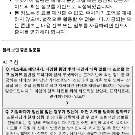
루닛케어 답변은 체계적 문헌고찰 또는 공신력 있는 사
이트의 최신 정보를 기반으로 작성되었습니다.
본 정보는 진료를 대신할 수 없고, 주치의의 조언을 대체
하지 않으며, 법적으로 활용할 수 없습니다. 제공되는 모
든 콘텐츠는 내용 전부 또는 일부를 사용하려면 반드시
출처를 명기해야 합니다.
함께 보면 좋은 질문들
AI 추천
Q.
비소세포 폐암 4기, 다양한 항암 후의 대안과 식욕 없을 때 조언을 얻
고 싶어요.
답변을 드리기에 앞서 루닛케어는 근거기반에 최신 정보를 제
공하는 서비스이며 담당 의사선생님의 진단과 치료 계획 범위 안에서 상
담을 하는 것을 원칙으로 하고 자체적인 진단과 처방을 내리지는 않음을
말씀드립니다.1. 폐암의 경우 치료를 위해 세포독성 항암제, 표적치료제,
면역항암제가 있으며
Q.
기침하다가 정신을 잃는 경우가 있는데, 어떤 치료를 받아야 할까요?
질문자님의 현재 상황 및 상태를 정확하게 알 수 없어 일반적인 정보를
전달드리는 점 양해 부탁드립니다. 기침은 어떤 요인에 의하여 목이나
기도를 자극될 때 신체가 반응하는 방식입니다. 하지만 몇 주 동안 지속
되거나, 혈액이나 점액이 섞인 기침, 장기간의 격렬한 기침은 폐를 자극