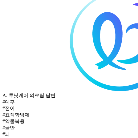
A.
루닛케어 의료팀 답변
#예후
#전이
#표적항암제
#약물복용
#골반
#뇌