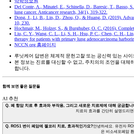
약학정보원
Del Conte, A., Minatel, E., Schinella, D., Baresic, T., Basso, 
lung cancer. Anticancer research, 34(1), 319-322.
Dong, J., Li, B., Lin, D., Zhou, Q., & Huang, D. (2019). Adva
10, 230.
Hochmair, M., Holzer, S., & Burghuber, O. C. (2016). Complete 
Liu, C. Y., Wang, C. L., Li, S. H., Hsu, P. C., Chen, C. H., Lin,
therapy for patients with primary lung adenocarcinoma harbori
NCCN org 홈페이지
루닛케어 답변은 체계적 문헌고찰 또는 공신력 있는 사이
본 정보는 진료를 대신할 수 없고, 주치의의 조언을 대체
합니다.
함께 보면 좋은 질문들
AI 추천
Q.
폐 항암 치료 후 효과와 부작용, 그리고 새로운 치료제에 대해 궁금합니
치료의 효과를 간단히 설명드리면
Q.
ROS1 변이 폐암에 젤코리 치료, 효과적인가요?
안녕하세요. 유전자 R
은 비소세포폐암 환