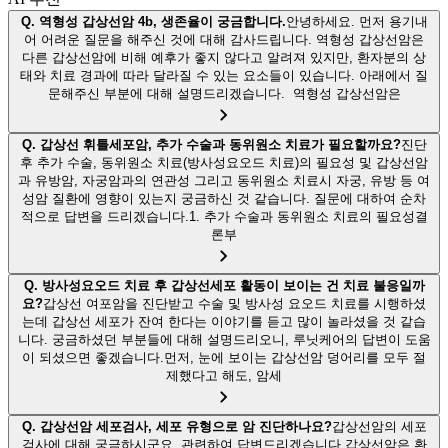
Q.
역형성 갑상선암 4b, 생존율이 궁금합니다.
안녕하세요. 먼저 용기내
어 어려운 질문을 해주신 것에 대해 감사드립니다. 역형성 갑상선암은
다른 갑상선암에 비해 예후가 좋지 않다고 알려져 있지만, 환자분의 상
태와 치료 경과에 따라 달라질 수 있는 요소들이 있습니다. 아래에서 질
문해주신 부분에 대해 설명드리겠습니다. 역형성 갑상선암은
Q.
갑상선 휘틀세포암, 추가 수술과 동위원소 치료가 필요할까요?
진단
후 추가 수술, 동위원소 치료(방사성요오드 치료)의 필요성 및 갑상선암
과 유방암, 자궁암과의 연관성 그리고 동위원소 치료시 자궁, 유방 등 여
성암 질환에 영향이 있는지 궁금하신 것 같습니다. 질문에 대하여 순차
적으로 답변을 드리겠습니다.1. 추가 수술과 동위원소 치료의 필요성결
론부
Q.
방사성요오드 치료 후 갑상선세포 활동이 보이는 건 치료 불응일까
요?
갑상선 여포암을 진단받고 수술 및 방사성 요오드 치료를 시행하셨
는데 갑상선 세포가 잔여 한다는 이야기를 듣고 많이 놀라셨을 것 같습
니다. 궁금하셨던 부분들에 대해 설명드리오니, 루닛케어의 답변이 도움
이 되셨으면 좋겠습니다.먼저, 눈에 보이는 갑상선암 덩어리를 모두 절
제했다고 해도, 암세
Q.
갑상선암 세포검사, 세포 유형으로 암 진단하나요?
갑상선암의 세포
검사에 대해 궁금하시군요, 관련하여 답변드리겠습니다.갑상선암은 환