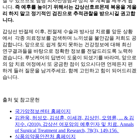
질 수 있으므로 담당 의사선생님과 상의 후 계획을 세우게 됩
니다.
즉 예후를 높이기 위해서는 갑상선호르몬제 복용을 게을
리 하지 말고 정기적인 검진으로 추적관찰을 받으시길 권고합
니다.
갑상선 반절제 이후, 전절제 수술과 방사성
치료를 앞둔 상황
에서 각종 의료정보를 검색하며 느끼셨을 불안감을 저희도 공
감합니다. 앞으로도 쉽게 찾지 못하는 건강정보에 대해 최신
연구결과들을 바탕으로 정확한 정보를 전달드리도록 노력하
겠습니다. 루닛케어의 답변이 도움이 되셨기를 바라며, 앞으로
의 암 치료 여정에서 또 궁금한 점이 있으시다면 언제든지 편
하게 들러 질문을 남겨주세요. 함께 고민하고 힘이 되어드리겠
습니다.
출처 및 참고문헌
국가암정보센터 홈페이지
김완욱, 허성모, 김성훈, 이세경, 김상민, 오영륜, ... & 김
지수. (2010). 갑상선 여포암의 예후인자 및 치료. Annals
of Surgical Treatment and Research, 78(3), 149-156.
식품의약품안전처 홈페이지