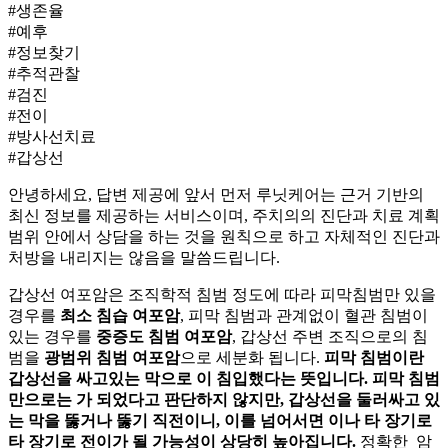
#생존율
#예후
#정보찾기
#추적관찰
#검진
#전이
#방사선치료
#갑상선
안녕하세요, 답변 제공에 앞서 먼저 루닛케어는 근거 기반의
최신 정보를 제공하는 서비스이며, 주치의의 진단과 치료 계획
범위 안에서 상담을 하는 것을 원칙으로 하고 자체적인 진단과
처방을 내리지는 않음을 말씀드립니다.
갑상선 여포암은 조직학적 침범 정도에 따라 피막침범만 있을
경우를
최소 침습 여포암
, 피막 침범과 관계없이 혈관 침범이
있는 경우를
중증도 침범 여포암
, 갑상선 주변 조직으로의 침
범을
광범위 침범 여포암
으로 세분화 됩니다.
피막 침범이란
갑상선을 싸고있는 막으로
이 침입했다는 뜻입니다. 피막 침범
만으로는
가 되었다고 판단하지 않지만, 갑상선을 둘러싸고 있
는 막을 뚫거나 뚫기 직전이니, 이를 넘어서면
이나 타 장기로
타 장기로 전이가 될 가능성이 상당히 높아집니다.
정확한 암