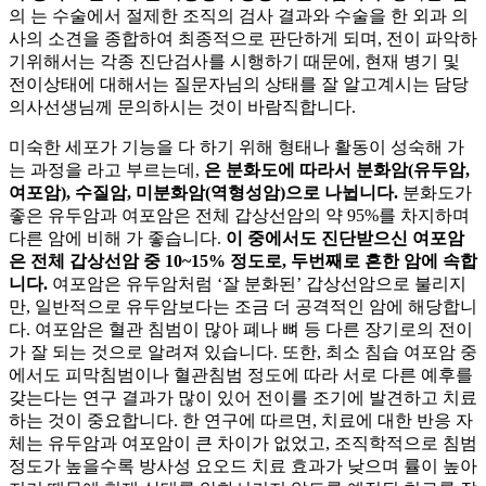
의
는 수술에서 절제한 조직의 검사 결과와 수술을 한 외과 의
사의 소견을 종합하여 최종적으로 판단하게 되며, 전이 파악하
기위해서는 각종 진단검사를 시행하기 때문에, 현재 병기 및
전이상태에 대해서는 질문자님의 상태를 잘 알고계시는 담당
의사선생님께 문의하시는 것이 바람직합니다.
미숙한 세포가 기능을 다 하기 위해 형태나 활동이 성숙해 가
는 과정을
라고 부르는데,
은 분화도에 따라서 분화암(유두암,
여포암), 수질암, 미분화암(역형성암)으로 나뉩니다.
분화도가
좋은 유두암과 여포암은 전체 갑상선암의 약 95%를 차지하며
다른 암에 비해
가 좋습니다.
이 중에서도 진단받으신 여포암
은 전체 갑상선암 중 10~15% 정도로, 두번째로 흔한 암에 속합
니다.
여포암은 유두암처럼 ‘잘 분화된’ 갑상선암으로 불리지
만, 일반적으로 유두암보다는 조금 더 공격적인 암에 해당합니
다. 여포암은 혈관 침범이 많아 폐나 뼈 등 다른 장기로의 전이
가 잘 되는 것으로 알려져 있습니다. 또한, 최소 침습 여포암 중
에서도 피막침범이나 혈관침범 정도에 따라 서로 다른 예후를
갖는다는 연구 결과가 많이 있어 전이를 조기에 발견하고 치료
하는 것이 중요합니다. 한 연구에 따르면, 치료에 대한 반응 자
체는 유두암과 여포암이 큰 차이가 없었고, 조직학적으로 침범
정도가 높을수록 방사성 요오드 치료 효과가 낮으며
률이 높아