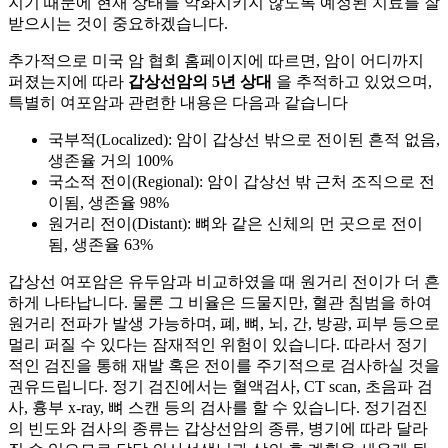
지기 때문에 현재 상태를 악화시키지 않도록 예정된 치료를 잘
받으시는 것이 중요하겠습니다.
추가적으로 미국 암 협회 홈페이지에 따르면, 암이 어디까지
퍼졌는지에 따라
갑상선암의 5년 상대
을 추적하고 있었으며,
특별히 여포암과 관련한 내용은 다음과 같습니다
국부적(Localized): 암이 갑상선 밖으로 전이된 흔적 없음,
생존율 거의 100%
국소적 전이(Regional): 암이 갑상선 밖 근처 조직으로 전
이됨, 생존율 98%
원거리 전이(Distant): 뼈와 같은 신체의 먼 곳으로 전이
됨, 생존율 63%
갑상선 여포암은 유두암과 비교하였을 때 원거리 전이가 더 흔
하게 나타납니다. 물론 그 비율은 드물지만, 혈관 침범을 하여
원거리 전파가 발생 가능하며, 폐, 뼈, 뇌, 간, 방광, 피부 등으로
멀리 퍼질 수 있다는 잠재적인 위험이 있습니다. 따라서 정기
적인 검진을 통해 재발 혹은 전이를 주기적으로 검사하실 것을
권유드립니다. 정기 검진에서는 혈액검사, CT scan, 초음파 검
사, 흉부 x-ray, 뼈 스캔 등의 검사를
할 수 있습니다. 정기검진
의 빈도와 검사의 종류는 갑상선암의 종류, 병기에 따라 달라