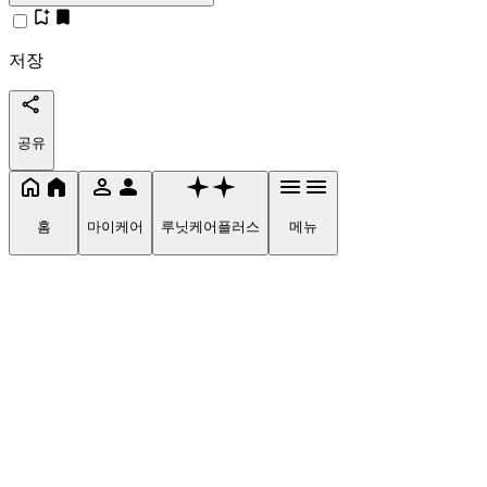
저장
공유
홈
마이케어
루닛케어플러스
메뉴