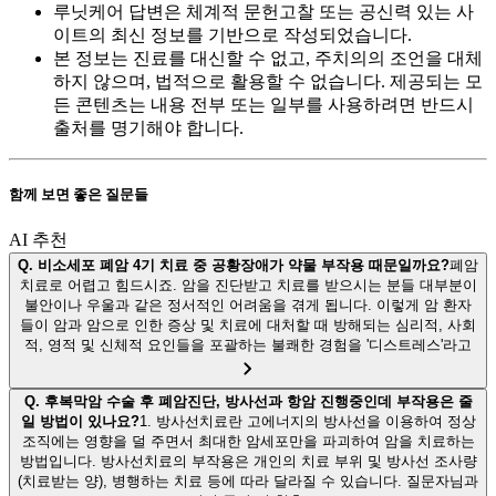
루닛케어 답변은 체계적 문헌고찰 또는 공신력 있는 사
이트의 최신 정보를 기반으로 작성되었습니다.
본 정보는 진료를 대신할 수 없고, 주치의의 조언을 대체
하지 않으며, 법적으로 활용할 수 없습니다. 제공되는 모
든 콘텐츠는 내용 전부 또는 일부를 사용하려면 반드시
출처를 명기해야 합니다.
함께 보면 좋은 질문들
AI 추천
Q.
비소세포 폐암 4기 치료 중 공황장애가 약물 부작용 때문일까요?
폐암
치료로 어렵고 힘드시죠. 암을 진단받고 치료를 받으시는 분들 대부분이
불안이나 우울과 같은 정서적인 어려움을 겪게 됩니다. 이렇게 암 환자
들이 암과 암으로 인한 증상 및 치료에 대처할 때 방해되는 심리적, 사회
적, 영적 및 신체적 요인들을 포괄하는 불쾌한 경험을 '디스트레스'라고
Q.
후복막암 수술 후 폐암진단, 방사선과 항암 진행중인데 부작용은 줄
일 방법이 있나요?
1. 방사선치료란 고에너지의 방사선을 이용하여 정상
조직에는 영향을 덜 주면서 최대한 암세포만을 파괴하여 암을 치료하는
방법입니다. 방사선치료의 부작용은 개인의 치료 부위 및 방사선 조사량
(치료받는 양), 병행하는 치료 등에 따라 달라질 수 있습니다. 질문자님과