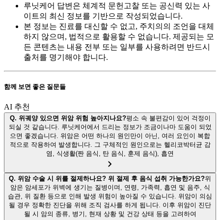
루닛케어 답변은 체계적 문헌고찰 또는 공신력 있는 사
이트의 최신 정보를 기반으로 작성되었습니다.
본 정보는 진료를 대신할 수 없고, 주치의의 조언을 대체
하지 않으며, 법적으로 활용할 수 없습니다. 제공되는 모
든 콘텐츠는 내용 전부 또는 일부를 사용하려면 반드시
출처를 명기해야 합니다.
함께 보면 좋은 질문들
AI 추천
Q.
위궤양 있으면 위암 위험 높아지나요?
평소 속 불편감이 있어 걱정이
되실 것 같습니다. 루닛케어에서 드리는 정보가 조금이나마 도움이 되었
으면 좋겠습니다. 위암은 어떤 하나의 원인만이 아닌, 여러 요인이 복합
적으로 작용하여 발생합니다. 그 구체적인 원인으로는 헬리코박터균 감
염, 식생활(짠 음식, 탄 음식, 훈제 음식), 흡연
Q.
위암 수술 시 위를 절제하나요? 위 절제 후 음식 섭취 가능한가요?
위
암은 암세포가 위벽에 생기는 질병이며, 연령, 가족력, 흡연 및 음주, 식
습관, 위 질환 등으로 인해 발생 위험이 높아질 수 있습니다. 위암이 의심
될 경우 정확한 진단을 위해 조직 검사를 하게 됩니다. 이후 위암이 진단
될 시 암의 종류, 병기, 현재 상황 및 건강 상태 등을 고려하여