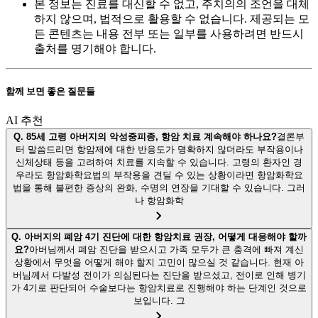
본 정보는 진료를 대신할 수 없고, 주치의의 조언을 대체
하지 않으며, 법적으로 활용할 수 없습니다. 제공되는 모
든 콘텐츠는 내용 전부 또는 일부를 사용하려면 반드시
출처를 명기해야 합니다.
함께 보면 좋은 질문들
AI 추천
Q.
85세 고령 아버지의 악성중피종, 항암 치료 계속해야 하나요?
결론부
터 말씀드리면 항암제에 대한 반응도가 명확하지 않더라도 부작용이나
신체상태 등을 고려하여 치료를 지속할 수 있습니다. 고령의 환자인 경
우라도 항암화학요법의 부작용을 견딜 수 있는 상황이라면 항암화학요
법을 통해 불편한 증상의 완화, 수명의 연장을 기대할 수 있습니다. 그러
나 항암화학
Q.
아버지의 폐암 4기 진단에 대한 항암치료 권장, 어떻게 대응해야 할까
요?
아버님께서 폐암 진단을 받으시고 가족 모두가 큰 충격에 빠져 계신
상황에서 무엇을 어떻게 해야 할지 고민이 많으실 것 같습니다. 현재 아
버님께서 다발성 전이가 의심된다는 진단을 받으셨고, 전이로 인해 병기
가 4기로 판단되어 수술보다는 항암치료로 진행해야 하는 단계인 것으로
보입니다. 그