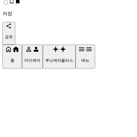
저장
공유
홈
마이케어
루닛케어플러스
메뉴