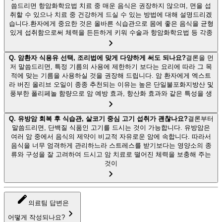
씀드리면 항암화학요법 치료 중 매운 음식은 권장하지 않으며, 면을 섭
취할 수 있으나 치료 중 건강하게 드실 수 있는 방법에 대해 설명드리겠
습니다.환자에게 중요한 것은 올바른 식습관으로 몸에 좋은 음식을 균형
있게 섭취함으로써 체력을 든든하게 키워 수술과 항암화학요법 등 각종
Q.
암환자 식용유 선택, 조리법에 맞게 다양하게 써도 되나요?
결론을 먼
저 말씀드리면, 특정 기름의 사용에 제한하기 보다는 요리에 따라 그 목
적에 맞는 기름을 사용하실 것을 권장해 드립니다. 암 환자에게 엑스트
라 버진 올리브 오일이 종종 추천되는 이유는 높은 단일불포화지방산 및
풍부한 폴리페놀 함량으로 암 예방 효과, 항산화 효과와 같은 특성을 생
Q.
유방암 회복 후 식습관, 살코기 중심 고기 섭취가 괜찮나요?
결론부터
말씀드리면, 단백질 식품인 고기를 드시는 것이 가능합니다. 유방암은
여러 암 중에서 음식의 제약이 비교적 자유로운 암에 속합니다. 따라서
음식을 너무 엄격하게 관리하느라 스트레스를 받기보다는 영양소의 종
류와 구성을 잘 고려하여 드시고 암 치료로 떨어진 체력을 보충해 주는
것이
의료팀 답변은
어떻게 작성되나요?