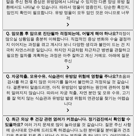
말씀 주신 현재 증상은 유방암에서 나타날 수 있지만 다른 양성 유방 질
환에서도 나타날 수 있습니다. 따라서 멍울이 염증인지, 단순한 혹인지,
암인지 확인이 필요합니다. 유방 멍울이 모두 암인 것은 아니므로 너무
걱
Q.
맘모톰 후 암으로 진단될까 걱정되는데, 어떻게 해야 하나요?
걱정이
많으실 상황임을 충분히 이해합니다. 직접적인 증상 변화와 수술 결정까
지 이어지는 과정을 겪고 계시다 보니 다양한 생각과 불안이 드는 건 지
극히 자연스러운 일입니다. 하지만 지금처럼 차근차근 병변을 관찰하고
필요한 절차를 계획하는 과정은 아주 잘하고 계신 거예요. 아래에 질문
주신
Q.
자궁적출, 모유수유, 식습관이 유방암 위험에 영향을 주나요?
초음파
검사를 하고 좋지 않은 이야기를 들어서 불안하고 걱정되실 것 같습니
다. 결론부터 말씀드리면, 아직 유방암이 발생하는 원인에 관하여 정확
히 알려지지 않습니다. 따라서 자궁 적출, 자연 분만 및 모유 수유, 고기
를 잘 먹지 않는 식습관과 유방암 발생 위험의 연관성을 찾기는 어렵습
니다
Q.
최근 외상 후 건강 관련 염려가 커졌습니다. 정기검진에서 확인할 수
있을까요?
여러 가지 문제로 많이 놀라셨을 것 같습니다. 질문 주신 사항
에 순서대로 안내해 드리도록 하겠습니다.노란 분비물질 분비물과 건조
감은 호르몬 치료 중 나타날 수 있는 부작용 중 하나입니다. 아리미덱스