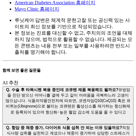
American Diabetes Association 홈페이지
Mayo Clinic 홈페이지
루닛케어 답변은 체계적 문헌고찰 또는 공신력 있는 사
이트의 최신 정보를 기반으로 작성되었습니다.
본 정보는 진료를 대신할 수 없고, 주치의의 조언을 대체
하지 않으며, 법적으로 활용할 수 없습니다. 제공되는 모
든 콘텐츠는 내용 전부 또는 일부를 사용하려면 반드시
출처를 명기해야 합니다.
함께 보면 좋은 질문들
AI 추천
Q.
수술 후 타목시펜 복용 중인데 코큐텐 제품 복용해도 될까요?
유방암
을 진단 받으신 어머니를 곁에 두고 같이 어려움을 극복하느라 고생이
많으십니다. 식품의약품안전처에 따르면, 코엔자임Q10(CoQ10) 혹은 유
비퀴논(Ubiqinone)으로 불리는 코큐텐은 활성산소를 제거하는 항산화제
로 등록되어 있으며 항산화･높은 혈압 감소에 도움을 줄 수 있다고
Q.
항암 중 체중 증가, 다이어트 식품 섭취 안 되는 이유 있을까요?
적정
식사량 섭취를 실천하고 계셨으나 체중이 증가하여 상당한 스트레스가