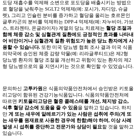
도당 재흡수를 억제해 소변으로 포도당을 배출시키는 방법으
로 혈당을 낮춰주는 SGLT2 억제제(예: 포시가, 자디앙, 슈글
렛), 그리고 인슐린 분비를 증가하고 혈당을 올리는 호르몬인
글루카곤의 분비를 억제하는 DPP-4 억제제(예: 자누비아, 가브
스, 트라젠타, 온글라이자) 계열의 당뇨 치료제는
혈당 조절과
함께 체중 감소 및 심혈관계 질환에도 긍정적인 효과를 나타내
어 비만이거나 심혈관계 질환 위험도가 높은 당뇨 환자에게 사
용할 수 있습니다.
또한 미국 당뇨병 협회 조사 결과 미국 식품
의약국에 승인된 체중 감량 약물(예: 리라글루티드)은 제2형
당뇨병 환자의 혈당 조절을 개선하고 위험이 있는 환자의 제2
형 당뇨병으로의
을 지연시키는 것으로 확인할 수 있었습니다.
문의하신
고투카원
은 식품의약품안전처에서 승인받은 키토올
리고당이 함유된 건강기능식품입니다. 식품의약품안전처에
따르면
키토올리고당은 혈중 콜레스테롤 개선, 체지방 감소,
식후 혈당 감소에 도움을 줄 수 있음
을 말하고 있습니다. 하지
만
게 또는 새우에 알레르기가 있는 사람은 섭취에 주의(게 또
는 새우를 원재료로 사용한 경우에 한함)해야 하며, 이상 사례
발생 시 섭취를 중단하고 전문가와 상담이 필요
할 것을 말하고
있습니다.