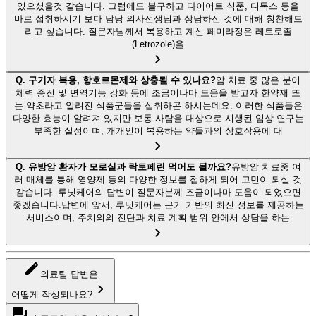
있으셨을것 같습니다. 그럼에도 불구하고 다이어트 식품, 디톡스 등을
바로 섭취하시기 보다 담당 의사선생님과 상담하신 것에 대해 칭찬해드
리고 싶습니다. 질문자님께서 복용하고 계신 페미라정은 레트로졸
(Letrozole)을
Q.
구기자 복용, 항호르몬제와 상충될 수 있나요?
암 치료 중 많은 분이
체력 증진 및 면역기능 강화 등에 조금이나마 도움을 받고자 한약재 또
는 약초라고 알려진 식품군들을 섭취하곤 하시는데요. 이러한 식품들은
다양한 효능이 알려져 있지만 보통 사람을 대상으로 시행된 임상 연구는
부족한 실정이며, 개개인이 복용하는 약들과의 상호작용에 대
Q.
유방암 환자가 모로실과 락토페린 먹어도 될까요?
유방암 치료중 여
러 매체를 통해 영양제 등의 다양한 정보를 접하게 되어 고민이 되실 것
같습니다. 루닛케어의 답변이 질문자분께 조금이나마 도움이 되었으면
좋겠습니다.답변에 앞서, 루닛케어는 근거 기반의 최신 정보를 제공하는
서비스이며, 주치의의 진단과 치료 계획 범위 안에서 상담을 하는
의료팀 답변은
어떻게 작성되나요?