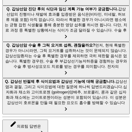
Q.
갑상선암 진단 후의 식단과 임신 계획 가능 여부가 궁금합니다.
갑상
선암의 진행이나 재발에 효과를 입증받은 음식은(비타민, 미네랄, 허브
류 제품 포함) 아직 없습니다. 따라서 특별한 경우가 아니시라면 평소에
는 균형 잡힌 식생활을 통해 충분한 영양 섭취를 하시면 됩니다. 다만, 치
료 과정 중 특별한 상황에서는 식이가 조금 달라질 수 있습니다. 수술 후
Q.
갑상선암 수술 후 그릭 요거트 섭취, 괜찮을까요?
먼저, 현재 특별한
경우가 아니시라면, 그릭 요거트를 섭취하시는 것이 문제되지 않습니다.
갑상선암환자는 수술 후 특별한 경우를 제외하면 극히 제한할 음식은 없
습니다. 특별한 경우란, 수술 후 부갑상선기능저하증을 경험하는 경우와
수술 후 방사성요오드 치료를 받는 경우를 의미합니다. 전자의
Q.
갑상선 반절제 후 식이요법과 갑상선 기능에 대해 궁금합니다.
갑상선
염과 결절, 그리고 식이요법에 대한 질문에 하나씩 답변드리겠습니다.십
자화과 채소와 고이트로젠 (goitrogen)양배추, 브로콜리, 콩과 같은 십자
화과 채소에는 고이트로젠이라는 성분이 포함되어 있습니다. 이 성분은
갑상선이 호르몬을 만들 때 필요한 요오드 흡수를 방해할 수 있습니다
의료팀 답변은