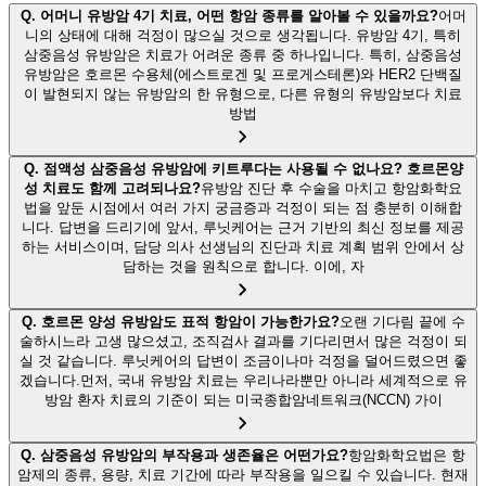
Q.
어머니 유방암 4기 치료, 어떤 항암 종류를 알아볼 수 있을까요?
어머
니의 상태에 대해 걱정이 많으실 것으로 생각됩니다. 유방암 4기, 특히
삼중음성 유방암은 치료가 어려운 종류 중 하나입니다. 특히, 삼중음성
유방암은 호르몬 수용체(에스트로겐 및 프로게스테론)와 HER2 단백질
이 발현되지 않는 유방암의 한 유형으로, 다른 유형의 유방암보다 치료
방법
Q.
점액성 삼중음성 유방암에 키트루다는 사용될 수 없나요? 호르몬양
성 치료도 함께 고려되나요?
유방암 진단 후 수술을 마치고 항암화학요
법을 앞둔 시점에서 여러 가지 궁금증과 걱정이 되는 점 충분히 이해합
니다. 답변을 드리기에 앞서, 루닛케어는 근거 기반의 최신 정보를 제공
하는 서비스이며, 담당 의사 선생님의 진단과 치료 계획 범위 안에서 상
담하는 것을 원칙으로 합니다. 이에, 자
Q.
호르몬 양성 유방암도 표적 항암이 가능한가요?
오랜 기다림 끝에 수
술하시느라 고생 많으셨고, 조직검사 결과를 기다리면서 많은 걱정이 되
실 것 같습니다. 루닛케어의 답변이 조금이나마 걱정을 덜어드렸으면 좋
겠습니다.먼저, 국내 유방암 치료는 우리나라뿐만 아니라 세계적으로 유
방암 환자 치료의 기준이 되는 미국종합암네트워크(NCCN) 가이
Q.
삼중음성 유방암의 부작용과 생존율은 어떤가요?
항암화학요법은 항
암제의 종류, 용량, 치료 기간에 따라 부작용을 일으킬 수 있습니다. 현재