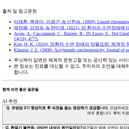
출처 및 참고문헌
이재환, 백유미, 이광근, & 신한승. (2009). Liquid chromat
채정혜, 김영숙, & 한미영. (2021). 암 환자의 수면장애에 대한 비약
Aveta, A., Cacciapuoti, C., Barone, B., Di Zazzo, E., Del Giudi
14(19), 4775.
Kim, H. K. (2010). 암환자 수면 장애의 약물요법: 체계적 문헌 고찰. 
Klaunig, J. E. (2008). Acrylamide carcinogenicity. Journal of a
루닛케어 답변은 체계적 문헌고찰 또는 공신력 있는 사이
본 정보는 진료를 대신할 수 없고, 주치의의 조언을 대체
합니다.
함께 보면 좋은 질문들
AI 추천
Q.
유방암 2기 항암치료 후 숙면을 돕는 영양제가 궁금합니다.
안녕하세요.
매우 흔합니다. 특히 치
Q.
환절기 불면증, 아티반 내성이 원인일까요?
최근들어 밤에 수면이 유지되