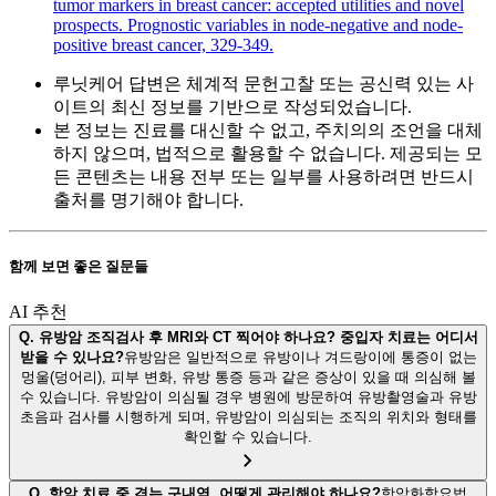
tumor markers in breast cancer: accepted utilities and novel
prospects. Prognostic variables in node-negative and node-
positive breast cancer, 329-349.
루닛케어 답변은 체계적 문헌고찰 또는 공신력 있는 사
이트의 최신 정보를 기반으로 작성되었습니다.
본 정보는 진료를 대신할 수 없고, 주치의의 조언을 대체
하지 않으며, 법적으로 활용할 수 없습니다. 제공되는 모
든 콘텐츠는 내용 전부 또는 일부를 사용하려면 반드시
출처를 명기해야 합니다.
함께 보면 좋은 질문들
AI 추천
Q.
유방암 조직검사 후 MRI와 CT 찍어야 하나요? 중입자 치료는 어디서
받을 수 있나요?
유방암은 일반적으로 유방이나 겨드랑이에 통증이 없는
멍울(덩어리), 피부 변화, 유방 통증 등과 같은 증상이 있을 때 의심해 볼
수 있습니다. 유방암이 의심될 경우 병원에 방문하여 유방촬영술과 유방
초음파 검사를 시행하게 되며, 유방암이 의심되는 조직의 위치와 형태를
확인할 수 있습니다.
Q.
항암 치료 중 겪는 구내염, 어떻게 관리해야 하나요?
항암화학요법