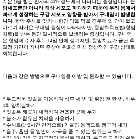
2.
은
(
)을 받는 환자의 40% 정도에서 나타나는 증상입니다.
는
암세포뿐만 아니라 정상 세포도 파괴하기 때문에 우리 몸에서
빠르게 성장하는 구강
세포도 영향을 받아서 구내염이 발생합
니다.
항암 주사를 맞거나 항암 약을 먹을 경우에 입 안이 헐고
마르며 따가운 구내염 증상이 나타나지만, 항암화학요법(항암
치료)을 받는 동안 일시적으로 발생하는 증상입니다. 구내염
은 항암제 주사 후 5~14일 안에 생기지만, 항암치료가 끝난 후
일정 기간이 지나면 증상이 완화되면서 정상적인 구강 상태로
회복합니다.
다음과 같은 방법으로 구내염을 예방 및 완화할 수 있습니다.
* 부드러운 칫솔을 이용하여 식후 세 번 및 취침 전 한 번, 하루
4회 양치질하기
* 칫솔은 깨끗이 세척하여 건조한 곳에 두기
* 불소가 함유된 치약을 사용하기
* 수시로(1~2시간 간격으로) 가글링 용액으로 헹구어 내기
* 음주, 흡연 등 입안에 자극을 줄 수 있는 행위는 피하기
* 양념이 강하고 자극적인 음식은 피하고, 부드럽고 씹기 쉬운