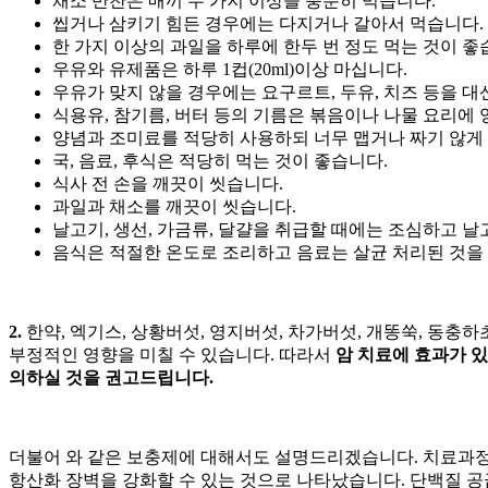
채소 반찬은 매끼 두 가지 이상을 충분히 먹습니다.
씹거나 삼키기 힘든 경우에는 다지거나 갈아서 먹습니다.
한 가지 이상의 과일을 하루에 한두 번 정도 먹는 것이 좋
우유와 유제품은 하루 1컵(20ml)이상 마십니다.
우유가 맞지 않을 경우에는 요구르트, 두유, 치즈 등을 대
식용유, 참기름, 버터 등의 기름은 볶음이나 나물 요리에
양념과 조미료를 적당히 사용하되 너무 맵거나 짜기 않게
국, 음료, 후식은 적당히 먹는 것이 좋습니다.
식사 전 손을 깨끗이 씻습니다.
과일과 채소를 깨끗이 씻습니다.
날고기, 생선, 가금류, 달걀을 취급할 때에는 조심하고 날
음식은 적절한 온도로 조리하고 음료는 살균 처리된 것을
2.
한약,
엑기스, 상황버섯, 영지버섯, 차가버섯, 개똥쑥, 동충
부정적인 영향을 미칠 수 있습니다. 따라서
암 치료에 효과가 
의하실 것을 권고드립니다.
더불어
와 같은 보충제에 대해서도 설명드리겠습니다. 치료과정
항산화 장벽을 강화할 수 있는 것으로 나타났습니다. 단백질 공