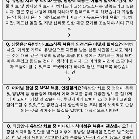
Q.
유방암 치료 후 식이와 운동, 영양제 복용은 어떻게 할까요?
먼저, 약
물 치료 및 방사선 치료까지 하시느라 고생 많으셨다는 말씀드리고 싶습
니다. 질문 주신 내용에 대해 차례대로 답해드리도록 하겠습니다.유방암
은 암 중에서 음식의 제약으로부터 비교적 자유로운 암에 속합니다. 하
지만, 과도한 열량 및 지방 섭취로 인한 체중 증가를 조심해야 하며 규칙
적
Q.
삼중음성유방암과 보조식품 복용의 안전성은 어떻게 될까요?
안녕하
세요. 가까운 가족이 유방암으로 치료를 받는 힘든 시간을 보내고 계시
는 것에 대해 깊은 위로의 말씀을 드립니다. 옆에서 지켜보는 마음 또한
매우 무겁고 힘드실 것이라 생각이 됩니다. 그 어려운 시간에 조금이나
마 도움이 될 수 있도록 루닛케어가 하나씩 답변 드리도록 하겠습니
다. 건
Q.
어머님 항암 중 MSM 복용, 안전할까요?
유방암 치료 중 엉덩이 통증
및 영양제 등 궁금증에 대해서 여러 매체를 통해 다양한 정보를 접하게
되어 고민이 되실 것 같습니다. 루닛케어의 답변이 조금이나마 고민을
덜어드릴 수 있었으면 좋겠습니다.항산화제는 우리 몸이 노화되고 손상
되는 것을 막아주는 물질을 말하며, 대표적으로 비타민
Q.
직장암과 유방암 치료 중 비타민과 식이섬유 복용이 괜찮을까요?
직
장암 제자리암 진단을 받으신 이후에 유방암 상피내암 진단도 받으셨군
요. 한 달 뒤에 유방암 상피내암 2차 수술을 앞두어 걱정이 많으시겠습니