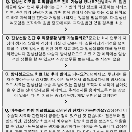
Q.
갑상선 여포암, 피막침범으로 전이 가능성 있나요?
안녕하세요, 답변
제공에 앞서 먼저 루닛케어는 근거 기반의 최신 정보를 제공하는 서비스
이며, 주치의의 진단과 치료 계획 범위 안에서 상담을 하는 것을 원칙으
로 하고 자체적인 진단과 처방을 내리지는 않음을 말씀드립니다.갑상선
여포암은 조직학적 침범 정도에 따라 피막침범만 있을 경우를 최소
Q.
갑상선암 진단 후 직장생활 병행 가능할까요?
중요한 회사 업무에 지
장이 생기진 않을까 걱정이 되실 것 같습니다. 질문자님의 걱정을 덜어
드릴 수 있게 갑상선암 진단 이후 치료 과정과 일상생활에 대해 답변드
리겠습니다.갑상선암은 수술과 방사성요오드 치료 기간 이외에는 일상
적인 생활을 할 수 있으며 직장 업무를 보는 데도 큰 지장이 없습
Q.
방사성요오드 치료 1년 후에 받아도 되나요?
안녕하세요, 루닛케어를
자주 찾아주셔서 감사합니다. 이전 답변에서 말씀드렸다시피 방사성요
오드 치료는 갑상선암 수술 후 남아있는 갑상선 조직과 미세하게 남아있
을 수 있는 잔여 암세포를 파괴하고, 추적검사를 용이하도록 하는 장점
이 있습니다. 이 치료는 종양의 단계, 재발 위험성을 고려하여
Q.
비수술적 한방 치료법으로 갑상선암 완치가 가능한가요?
갑상선암 비
수술적 치료와 관련하여 궁금한 점이 있으신 것 같습니다. 결론부터 말
씀드리면, 갑상선암 치료에서 비수술적 한방 치료법은 보조적인 역할을
할 수 있으나 단독으로는 완치를 보장하기는 어려울 수 있습니다.갑상선
암의 가장 기본적인 치료 방법은 수술입니다. 다만, 갑상선 밖으로 침범