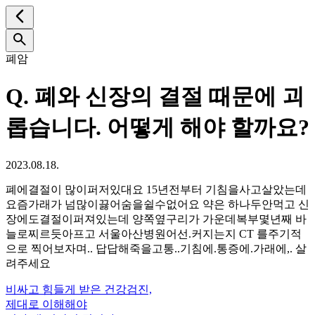
폐암
Q.
폐와 신장의 결절 때문에 괴
롭습니다. 어떻게 해야 할까요?
2023.08.18.
폐에결절이 많이퍼저있대요 15년전부터 기침을사고살았는데
요즘가래가 넘많이끓어숨을쉴수없어요 약은 하나두안먹고 신
장에도결절이퍼져있는데 양쪽옆구리가 가운데복부몇년째 바
늘로찌르듯아프고 서울아산병원어선.커지는지 CT 를주기적
으로 찍어보자며.. 답답해죽을고통..기침에.통증에.가래에,. 살
려주세요
비싸고 힘들게 받은 건강검진,
제대로 이해해야