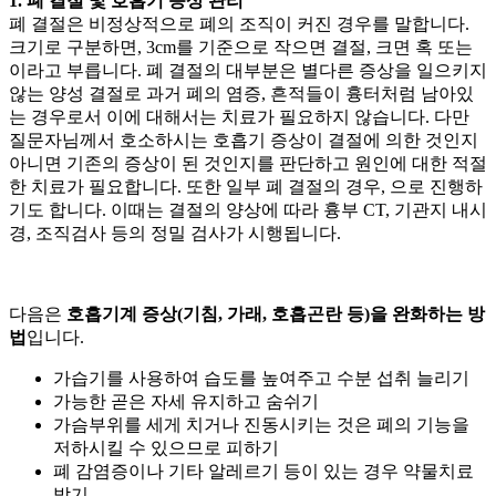
1. 폐 결절 및 호흡기 증상 관리
폐 결절은 비정상적으로 폐의 조직이 커진 경우를 말합니다.
크기로 구분하면, 3cm를 기준으로 작으면 결절, 크면 혹 또는
이라고 부릅니다. 폐 결절의 대부분은 별다른 증상을 일으키지
않는 양성 결절로 과거 폐의 염증, 흔적들이 흉터처럼 남아있
는 경우로서 이에 대해서는 치료가 필요하지 않습니다. 다만
질문자님께서 호소하시는 호흡기 증상이 결절에 의한 것인지
아니면 기존의 증상이
된 것인지를 판단하고 원인에 대한 적절
한 치료가 필요합니다. 또한 일부 폐 결절의 경우,
으로 진행하
기도 합니다. 이때는 결절의 양상에 따라 흉부 CT, 기관지 내시
경, 조직검사 등의 정밀 검사가 시행됩니다.
다음은
호흡기계 증상(기침, 가래, 호흡곤란 등)을 완화하는 방
법
입니다.
가습기를 사용하여 습도를 높여주고 수분 섭취 늘리기
가능한 곧은 자세 유지하고 숨쉬기
가슴부위를 세게 치거나 진동시키는 것은 폐의 기능을
저하시킬 수 있으므로 피하기
폐 감염증이나 기타 알레르기 등이 있는 경우 약물치료
받기