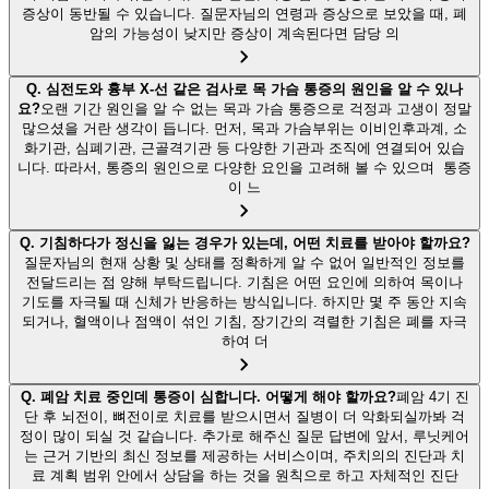
증상이 동반될 수 있습니다. 질문자님의 연령과 증상으로 보았을 때, 폐
암의 가능성이 낮지만 증상이 계속된다면 담당 의
Q.
심전도와 흉부 X-선 같은 검사로 목 가슴 통증의 원인을 알 수 있나
요?
오랜 기간 원인을 알 수 없는 목과 가슴 통증으로 걱정과 고생이 정말
많으셨을 거란 생각이 듭니다. 먼저, 목과 가슴부위는 이비인후과계, 소
화기관, 심폐기관, 근골격기관 등 다양한 기관과 조직에 연결되어 있습
니다. 따라서, 통증의 원인으로 다양한 요인을 고려해 볼 수 있으며 통증
이 느
Q.
기침하다가 정신을 잃는 경우가 있는데, 어떤 치료를 받아야 할까요?
질문자님의 현재 상황 및 상태를 정확하게 알 수 없어 일반적인 정보를
전달드리는 점 양해 부탁드립니다. 기침은 어떤 요인에 의하여 목이나
기도를 자극될 때 신체가 반응하는 방식입니다. 하지만 몇 주 동안 지속
되거나, 혈액이나 점액이 섞인 기침, 장기간의 격렬한 기침은 폐를 자극
하여 더
Q.
폐암 치료 중인데 통증이 심합니다. 어떻게 해야 할까요?
폐암 4기 진
단 후 뇌전이, 뼈전이로 치료를 받으시면서 질병이 더 악화되실까봐 걱
정이 많이 되실 것 같습니다. 추가로 해주신 질문 답변에 앞서, 루닛케어
는 근거 기반의 최신 정보를 제공하는 서비스이며, 주치의의 진단과 치
료 계획 범위 안에서 상담을 하는 것을 원칙으로 하고 자체적인 진단