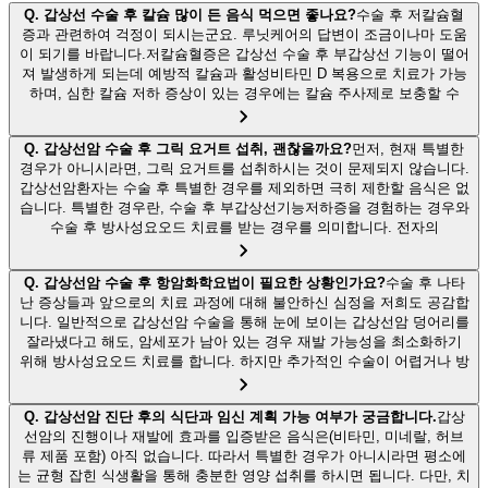
Q.
갑상선 수술 후 칼슘 많이 든 음식 먹으면 좋나요?
수술 후 저칼슘혈
증과 관련하여 걱정이 되시는군요. 루닛케어의 답변이 조금이나마 도움
이 되기를 바랍니다.저칼슘혈증은 갑상선 수술 후 부갑상선 기능이 떨어
져 발생하게 되는데 예방적 칼슘과 활성비타민 D 복용으로 치료가 가능
하며, 심한 칼슘 저하 증상이 있는 경우에는 칼슘 주사제로 보충할 수
Q.
갑상선암 수술 후 그릭 요거트 섭취, 괜찮을까요?
먼저, 현재 특별한
경우가 아니시라면, 그릭 요거트를 섭취하시는 것이 문제되지 않습니다.
갑상선암환자는 수술 후 특별한 경우를 제외하면 극히 제한할 음식은 없
습니다. 특별한 경우란, 수술 후 부갑상선기능저하증을 경험하는 경우와
수술 후 방사성요오드 치료를 받는 경우를 의미합니다. 전자의
Q.
갑상선암 수술 후 항암화학요법이 필요한 상황인가요?
수술 후 나타
난 증상들과 앞으로의 치료 과정에 대해 불안하신 심정을 저희도 공감합
니다. 일반적으로 갑상선암 수술을 통해 눈에 보이는 갑상선암 덩어리를
잘라냈다고 해도, 암세포가 남아 있는 경우 재발 가능성을 최소화하기
위해 방사성요오드 치료를 합니다. 하지만 추가적인 수술이 어렵거나 방
Q.
갑상선암 진단 후의 식단과 임신 계획 가능 여부가 궁금합니다.
갑상
선암의 진행이나 재발에 효과를 입증받은 음식은(비타민, 미네랄, 허브
류 제품 포함) 아직 없습니다. 따라서 특별한 경우가 아니시라면 평소에
는 균형 잡힌 식생활을 통해 충분한 영양 섭취를 하시면 됩니다. 다만, 치