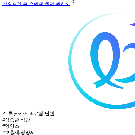
건강검진 후 스페셜 케어 패키지
A.
루닛케어 의료팀 답변
#식습관/식단
#영양소
#보충제/영양제