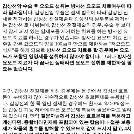
갑상선암 수술 후 요오드 섭취는 방사선 요오드 치료여부에 따
라 달라집니다
. 갑상선암 수술은 절제 범위에 따라 갑상선 전
체를 제거하는 갑상선 전절제술과 갑상선의 일부분을 제거하
는 갑상선
로 나뉘는데, 갑상선 전절제술의 경우, 수술 후 보이
지 않게 퍼져 있는 암세포를 제거하는 치료를 하는 방사선 요
오드 치료를 하시는 경우가 있습니다. 방사선 요오드 치료 전 2
주일 간은 요오드의 양을 100㎍ 미만으로 제한하는 “저요오드
식사”를 하게 되므로
방사선 요오드 치료를 할 경우에는 요오
드가 포함된 영양제를 섭취하지 않아야 합니다.
그러나
방사선
요오드 치료가 다 끝나신 상태라면 요오드 섭취를 제한하실 필
요는 없습니다.
다만, 갑상선 전절제를 하신 경우에는 몸 안에서 갑상선 호르
몬이 분비되지 않아 지속적으로 갑상선 호르몬제를 복용합니
다. 갑상선의 한 쪽 엽만 절제한 경우에도 환자의 약 50% 정도
는 갑상선 기능 저하에 따른 호르몬제 복용이 필요하다고 알려
져 있습니다. 만약
질문자님께서 갑상선 호르몬제를 복용하고
계신다면, 종합비타민제에 포함되어 있는 칼슘이나 철분 보충
제가 약물의 흡수를 방해할 수 있으므로 같이 드시지 말고, 4시