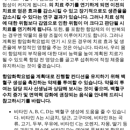
험성이 커지게 됩니다.
의 치료 주기를 연기하게 되면 이전의
치료로 얻은 효과를 감소시킬 수 있고 장기적으로도
생존율을
감소시킬 수 있다는 연구 결과가 있습니다. 그러나 치료 성적
에 대한 위험보다 감염으로 인한 위험이 더 크다고 판단될 시
치료를 연기하게 됩니다.
또한,
를 포함한 항암제의
이 반복되
는 경우엔 약물의 용량 조절이 이루어지기도 합니다. 그러나
계획된 항암화학요법의 연기 시 모든 경우에 치료 효과 및 생
존율에 부정적인 영향을 주는 것은 아닙니다. 따라서, 우리 몸
이 항암제의 부작용에 대한 대비 능력을 높여 계획된 치료가
될 수 있도록 항암 전 영양소를 골고루 섭취하여 적정 체중을
유지하시는 것이 좋겠습니다.
항암화학요법을 계획대로 진행할 컨디션을 유지하기 위해 백
혈구 생성을 촉진하는 약제를 투여할 수 있습니다. 약물의 투
여는 담당 의사 선생님과 상담해 보시는 것이 좋으며, 백혈구
수치 증가 및 면역력 강화에 권장되는 음식을 안내해 드리니
참고하시기를 바랍니다.
비타민 A, B, C, D는 백혈구 생성에 도움을 줄 수 있습니
다. 비타민 A는 시금치, 당근, 고구마에, 비타민 B는 곡
류, 고기, 두부, 우유에, 비타민 C는 오렌지, 자몽, 딸기 등
의 과일과 채소에, 비타민 D는 연어에 풍부하게 함유되