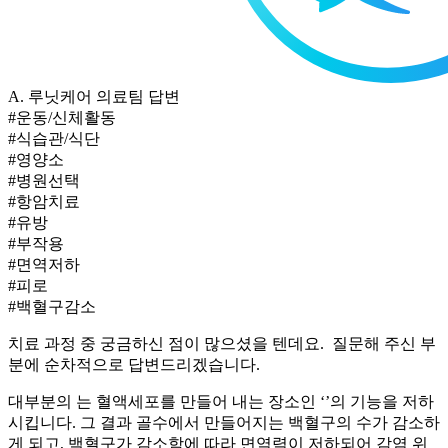
A.
루닛케어 의료팀 답변
#운동/신체활동
#식습관/식단
#영양소
#병원선택
#항암치료
#유방
#부작용
#면역저하
#피로
#백혈구감소
치료 과정 중 궁금하신 점이 많으셨을 텐데요. 질문해 주신 부
분에 순차적으로 답변드리겠습니다.
대부분의
는 혈액세포를 만들어 내는 장소인 ‘
’의 기능을 저하
시킵니다. 그 결과 골수에서 만들어지는 백혈구의 수가 감소하
게 되고, 백혈구가 감소함에 따라 면역력이 저하되어 감염 위