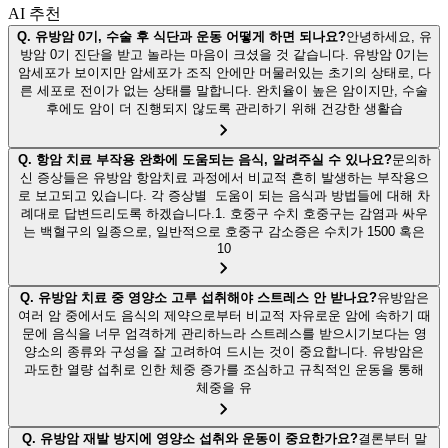
AI 추천
Q.
유방암 0기, 수술 후 식단과 운동 어떻게 하면 되나요?
안녕하세요, 유
방암 0기 진단을 받고 놀라는 마음이 크셨을 것 같습니다. 유방암 0기는
암세포가 보이지만 암세포가 조직 안에만 머물러있는 초기의 상태로, 다
른 세포로 전이가 없는 상태를 말합니다. 완치율이 높은 암이지만, 수술
후에도 암이 더 진행되지 않도록 관리하기 위해 건강한 생활습
Q.
항암 치료 부작용 완화에 도움되는 음식, 알려주실 수 있나요?
문의하
신 증상들은 유방암 항암치료 과정에서 비교적 흔히 발생하는 부작용으
로 보고되고 있습니다. 각 증상별 도움이 되는 음식과 방법들에 대해 차
례대로 답변드리도록 하겠습니다.1. 호중구 수치 호중구는 감염과 싸우
는 백혈구의 일종으로, 일반적으로 호중구 감소증은 수치가 1500 혹은
10
Q.
유방암 치료 중 영양소 고루 섭취해야 스트레스 안 받나요?
유방암은
여러 암 중에서도 음식의 제약으로부터 비교적 자유로운 암에 속하기 때
문에 음식을 너무 엄격하게 관리하느라 스트레스를 받으시기보다는 영
양소의 종류와 구성을 잘 고려하여 드시는 것이 중요합니다. 유방암은
과도한 열량 섭취로 인한 체중 증가를 조심하고 규칙적인 운동을 통해
체중을 유
Q.
유방암 재발 방지에 영양소 섭취와 운동이 중요한가요?
결론부터 말