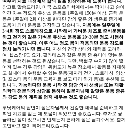
여주어 치료 과정에서 삶의 질을 향상하는 데 도움이 됩니다.
참고로 말씀드리면, 미국 스포츠의학계에서는 땀이 나고 숨이
약간 차는 정도의 유산소 운동을 1주일에 150분 이상, 근력 운
동은 1주일에 2회 이상을 한다면 암의 좋은
와 생존율 증가에
도움이 되어 운동을 권장하고 있습니다.
처음에는 일주일에
3~4회 정도 스트레칭으로 시작해서 가벼운 체조로 준비운동을
하고 걷기와 같은 가벼운 유산소 운동을 20~30분 정도 시행하
는 것이 좋습니다. 이후 어느 정도 몸이 적응되면 운동 강도를
점차 늘려가시면 됩니다.
자신의 건강 상태와 체력을 고려하
여 헬스장 PT, 요가, 필라테스와 같은 운동 중 흥미에 맞는 운
동을 선택하는 것도 괜찮습니다. 다만, 백혈구 수치가 많이 떨
어져 있는 경우 감염의 위험도가 높은 장소에서 활동을 자제하
고 실내에서 수행할 수 있는 운동(제자리 걷기, 스트레칭, 영상
및 포스터 등의 운동 교육자료 보고 따라 하기 등)을 추천해 드
립니다.
가능하다면 운동 시작 전 담당 의사 선생님 또는 재활
의학과 전문의와 상담을 통하여 질문자님께 알맞은 운동 종류
와 강도 등의 계획을 먼저 세우는 것도 좋습니다.
루닛케어의 답변이 질문자님께서 건강한 체력을 준비하고 계
획된 치료를 받는 데 도움이 되었으면 좋겠습니다. 추가로 궁
금하신 점이 있으시면 언제든지 편하게 질문 남겨주세요. 함께
고민하고 힘이 되어드리겠습니다.