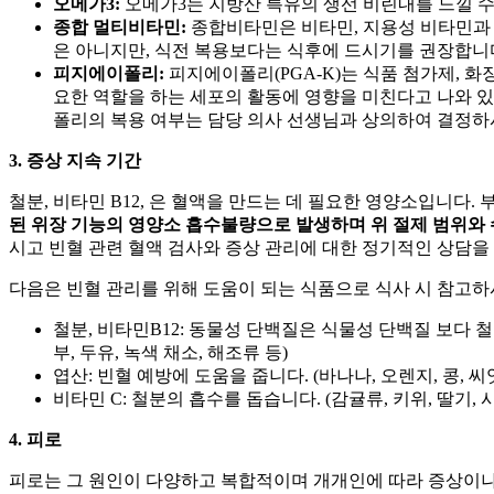
오메가3:
오메가3는 지방산 특유의 생선 비린내를 느낄 수
종합 멀티비타민:
종합비타민은
비타민, 지용성 비타민과
은 아니지만, 식전 복용보다는 식후에 드시기를 권장합니
피지에이폴리:
피지에이폴리(PGA-K)는 식품 첨가제, 
요한 역할을 하는 세포의 활동에 영향을 미친다고 나와 있
폴리의 복용 여부는 담당 의사 선생님과 상의하여 결정하
3.
증상 지속 기간
철분, 비타민 B12,
은 혈액을 만드는 데 필요한 영양소입니다. 부
된 위장 기능의 영양소 흡수불량으로 발생하며 위 절제 범위와 
시고 빈혈 관련 혈액 검사와 증상 관리에 대한 정기적인 상담을
다음은 빈혈 관리를 위해 도움이 되는 식품으로 식사 시 참고하
철분, 비타민B12: 동물성 단백질은 식물성 단백질 보다 철
부, 두유, 녹색 채소, 해조류 등)
엽산: 빈혈 예방에 도움을 줍니다. (바나나, 오렌지, 콩, 씨앗
비타민 C: 철분의 흡수를 돕습니다. (감귤류, 키위, 딸기, 
4. 피로
피로는 그 원인이 다양하고 복합적이며 개개인에 따라 증상이나