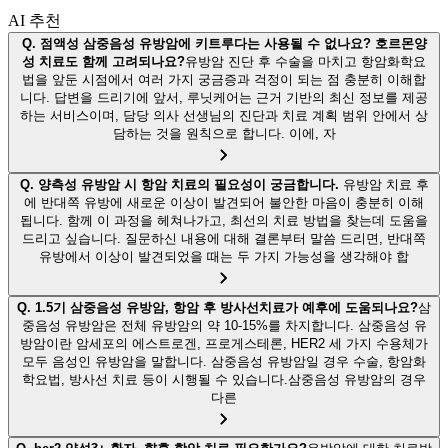
AI 추천
Q.
점액성 삼중음성 유방암에 키트루다는 사용될 수 없나요? 호르몬양
성 치료도 함께 고려되나요?
유방암 진단 후 수술을 마치고 항암화학요
법을 앞둔 시점에서 여러 가지 궁금증과 걱정이 되는 점 충분히 이해합
니다. 답변을 드리기에 앞서, 루닛케어는 근거 기반의 최신 정보를 제공
하는 서비스이며, 담당 의사 선생님의 진단과 치료 계획 범위 안에서 상
담하는 것을 원칙으로 합니다. 이에, 자
Q.
양측성 유방암 시 항암 치료의 필요성이 궁금합니다.
유방암 치료 후
에 반대쪽 유방에 새로운 이상이 발견되어 불안한 마음이 충분히 이해
됩니다. 함께 이 과정을 헤쳐나가고, 최선의 치료 방법을 찾는데 도움을
드리고 싶습니다. 질문하신 내용에 대해 결론부터 말씀 드리면, 반대쪽
유방에서 이상이 발견되었을 때는 두 가지 가능성을 생각해야 합
Q.
1.5기 삼중음성 유방암, 항암 후 방사선치료가 예후에 도움되나요?
삼
중음성 유방암은 전체 유방암의 약 10-15%를 차지합니다. 삼중음성 유
방암이란 암세포의 에스트로겐, 프로게스테론, HER2 세 가지 수용체가
모두 음성인 유방암을 말합니다. 삼중음성 유방암일 경우 수술, 항암화
학요법, 방사선 치료 등이 시행될 수 있습니다.삼중음성 유방암의 경우
다른