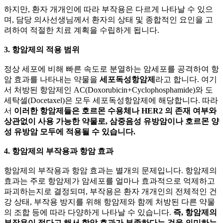
하지만, 환자 개개인에 따라 부작용은 다르게 나타날 수 있으
며, 담당 의사선생님께서 환자의 상태 및 종합적인 요인을 고
려하여 적절한 치료 계획을 수립하게 됩니다.
3. 항암제의 적용 범위
정상 세포에 비해 빠른 속도로 분열하는 암세포를 공격하여 항
암 효과를 나타내는 약물을
세포독성항암제
라고 합니다. 여기
서 처방된 항암제인 AC(Doxorubicin+Cyclophosphamide)와 도
세탁셀(Docetaxel)은 모두 세포독성항암제에 해당합니다. 따라
서
이러한 항암제들은 호르몬 수용체나 HER2
의 존재 여부와
상관없이 사용 가능한 약물로, 삼중음성 유방암이나 호르몬 양
성 유방암 모두에 적용될 수 있습니다.
4. 항암제의 부작용과 항암 효과
항암제의 부작용과 항암 효과는 별개의 문제입니다. 항암제의
효과는 주로 항암제가 암세포를 얼마나 효과적으로 억제하고
파괴하는지로 결정되며, 부작용은 환자 개개인의 전체적인 건
강 상태, 부작용 방지를 위해 항암제와 함께 처방된 다른 약물
의 조합 등에 따라 다양하게 나타날 수 있습니다.
즉, 항암제의
부작용이 적다고 해서 항암 효과가 부족하다는 것을 의미하는