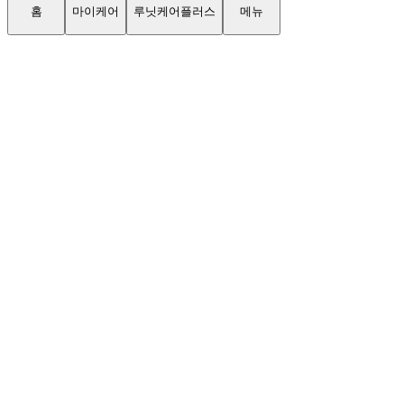
홈
마이케어
루닛케어플러스
메뉴