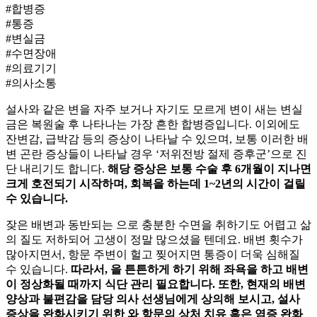
#합병증
#통증
#변실금
#수면장애
#의료기기
#의사소통
설사와 같은 변을 자주 보거나 자기도 모르게 변이 새는 변실
금은
복원술 후 나타나는 가장 흔한 합병증입니다. 이외에도
잔변감, 급박감 등의 증상이 나타날 수 있으며, 보통 이러한 배
변 곤란 증상들이 나타날 경우 ‘저위전방 절제 증후군’으로 진
단 내리기도 합니다.
해당 증상은 보통 수술 후 6개월이 지나면
크게 호전되기 시작하며, 회복을 하는데 1~2년의 시간이 걸릴
수 있습니다.
잦은 배변과 동반되는
으로 충분한 수면을 취하기도 어렵고 삶
의 질도 저하되어 고생이 정말 많으셨을 텐데요. 배변 횟수가
많아지면서, 항문 주변이 헐고 찢어지면 통증이 더욱 심해질
수 있습니다.
따라서,
을 튼튼하게 하기 위해 좌욕을 하고 배변
이 정상화될 때까지 식단 관리 필요합니다. 또한, 현재의 배변
양상과 불편감을 담당 의사 선생님에게 상의해 보시고, 설사
증상을 완화시키기 위한
와 항문의 상처 치유 혹은 염증 완화