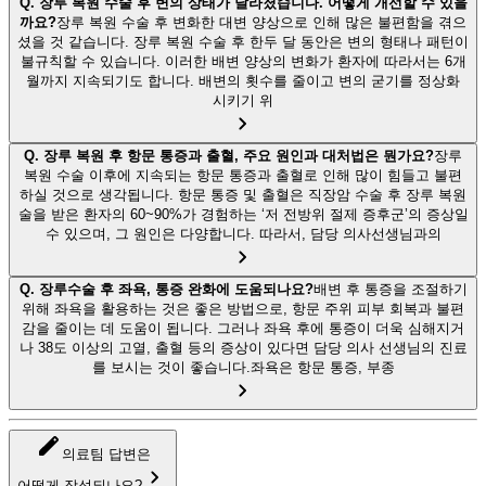
Q.
장루 복원 수술 후 변의 상태가 달라졌습니다. 어떻게 개선할 수 있을
까요?
장루 복원 수술 후 변화한 대변 양상으로 인해 많은 불편함을 겪으
셨을 것 같습니다. 장루 복원 수술 후 한두 달 동안은 변의 형태나 패턴이
불규칙할 수 있습니다. 이러한 배변 양상의 변화가 환자에 따라서는 6개
월까지 지속되기도 합니다. 배변의 횟수를 줄이고 변의 굳기를 정상화
시키기 위
Q.
장루 복원 후 항문 통증과 출혈, 주요 원인과 대처법은 뭔가요?
장루
복원 수술 이후에 지속되는 항문 통증과 출혈로 인해 많이 힘들고 불편
하실 것으로 생각됩니다. 항문 통증 및 출혈은 직장암 수술 후 장루 복원
술을 받은 환자의 60~90%가 경험하는 ‘저 전방위 절제 증후군’의 증상일
수 있으며, 그 원인은 다양합니다. 따라서, 담당 의사선생님과의
Q.
장루수술 후 좌욕, 통증 완화에 도움되나요?
배변 후 통증을 조절하기
위해 좌욕을 활용하는 것은 좋은 방법으로, 항문 주위 피부 회복과 불편
감을 줄이는 데 도움이 됩니다. 그러나 좌욕 후에 통증이 더욱 심해지거
나 38도 이상의 고열, 출혈 등의 증상이 있다면 담당 의사 선생님의 진료
를 보시는 것이 좋습니다.좌욕은 항문 통증, 부종
의료팀 답변은
어떻게 작성되나요?