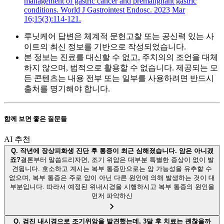
management of gastric cancer and premalignant gastric
conditions. World J Gastrointest Endosc. 2023 Mar
16;15(3):114-121.
루닛케어 답변은 체계적 문헌고찰 또는 공신력 있는 사
이트의 최신 정보를 기반으로 작성되었습니다.
본 정보는 진료를 대신할 수 없고, 주치의의 조언을 대체
하지 않으며, 법적으로 활용할 수 없습니다. 제공되는 모
든 콘텐츠는 내용 전부 또는 일부를 사용하려면 반드시
출처를 명기해야 합니다.
함께 보면 좋은 질문들
AI 추천
Q.
작년에 장상피화생 진단 후 통증이 최근 심해졌습니다. 암은 아니겠
죠?
결론부터 말씀드리자면, 조기 위암은 대부분 특별한 증상이 없이 발
견됩니다. 호소하고 계시는 복부 통증만으로는 암 가능성을 유추할 수
없으며, 복부 통증은 주로 암이 아닌 다른 원인에 의해 발생하는 것이 대
부분입니다. 따라서 예정된 위내시경을 시행하시고 복부 통증의 원인을
먼저 파악하신
Q.
검진 내시경으로 조기위암을 발견했는데, 3달 후 치료는 괜찮을까