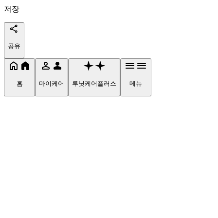
저장
공유
홈
마이케어
루닛케어플러스
메뉴