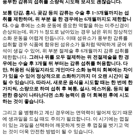
풍부한 감류의 섭취를 소량씩 시도해 보셔도 괜찮습니다.
보통 단감, 홍시, 곶감 등의 감류는 수술 후 1~3개월까지는 섭
취를 제한하며, 위 부분
을 한 경우에는 6개월까지도 제한합니
다.
수술 후에는 소화 운동에 중요한 역할을 하는 미주신경이
손상되는데, 위가 ⅓ 정도로 남아있는 경우 남은 위의 정상적인
소화 운동을 어렵게 만듭니다. 이때 섬유소가 풍부한 감류를
섭취할 경우 식품에 함유된 섬유소가 돌처럼 딱딱하게 굳어 위
석이 생길 수 있어, 위 부분 절제술 후 6개월까지 감류 섭취를
제한합니다.
그러나 위를 모두 절제하는 위 전절제술을 한 경
우에는 수술 후 3개월 뒤 부터는 감류 섭취를 허용합니다.
다
만, 허용된 식품일지라도 개인마다 소화 능력의 회복에는 차이
가 있을 수 있어 정상적으로 소화하기까지 더 오랜 시간이 걸
릴 수 있습니다. 따라서, 새로운 음식을 시도할 때는 한 번에 한
가지씩, 소량으로 하며 섭취 후 복통, 설사, 메스꺼움,
등의 불
편한 증상이 나타난다면 소화 능력이 좀 더 회복된 후에 시도
하는 것이 좋습니다.
그리고
을 병행하고 계신 경우에는 면역력이 떨어져 있기 때문
에 생과일을 드실 때도 주의가 필요합니다. 이 시기에는 껍질
이 있는 과일을 선택하여 깨끗하게 씻은 후 껍질을 벗기고 먹
는 것이 더욱 안전한 방법이 될 수 있습니다.