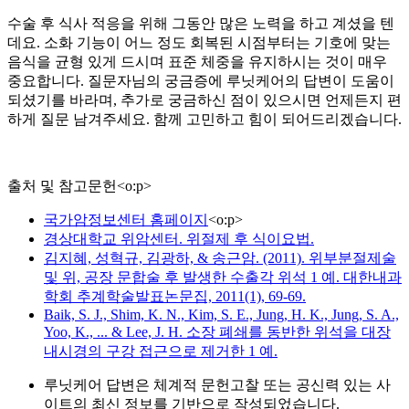
수술 후 식사 적응을 위해 그동안 많은 노력을 하고 계셨을 텐
데요. 소화 기능이 어느 정도 회복된 시점부터는 기호에 맞는
음식을 균형 있게 드시며 표준 체중을 유지하시는 것이 매우
중요합니다. 질문자님의 궁금증에 루닛케어의 답변이 도움이
되셨기를 바라며, 추가로 궁금하신 점이 있으시면 언제든지 편
하게 질문 남겨주세요. 함께 고민하고 힘이 되어드리겠습니다.
출처 및 참고문헌
<
o:p
>
국가암정보센터 홈페이지
<
o:p
>
경상대학교 위암센터. 위절제 후 식이요법.
김지혜, 성혁규, 김광하, & 송근암. (2011). 위부분절제술
및 위, 공장 문합술 후 발생한 수출각 위석 1 예. 대한내과
학회 추계학술발표논문집, 2011(1), 69-69.
Baik, S. J., Shim, K. N., Kim, S. E., Jung, H. K., Jung, S. A.,
Yoo, K., ... & Lee, J. H. 소장 폐쇄를 동반한 위석을 대장
내시경의 구강 접근으로 제거한 1 예.
루닛케어 답변은 체계적 문헌고찰 또는 공신력 있는 사
이트의 최신 정보를 기반으로 작성되었습니다.