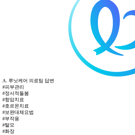
A.
루닛케어 의료팀 답변
#피부관리
#정서적돌봄
#항암치료
#호르몬치료
#보완대체요법
#부작용
#탈모
#화장