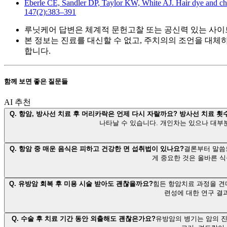
Eberle CE, Sandler DP, Taylor KW, White AJ. Hair dye and chem
147(2):383–391
루닛케어 답변은 체계적 문헌고찰 또는 공신력 있는 사이
본 정보는 진료를 대신할 수 없고, 주치의의 조언을 대체
합니다.
함께 보면 좋은 질문들
AI 추천
Q.
항암, 방사선 치료 후 머리카락은 언제 다시 자랄까요? 방사선 치료 
나타날 수 있습니다. 개인차는 있으나 대부분
Q.
항암 중 매운 음식은 피하고 건강한 면 섭취법이 있나요?
결론부터 말씀
게 중요한 것은 올바른 
Q.
유방암 회복 후 미용 시술 받아도 괜찮을까요?
힘든 항암치료 과정을 견
련성에 대한 연구 결
Q.
수술 후 치료 기간 동안 외출해도 괜찮은가요?
유방암의 병기는 암의 진