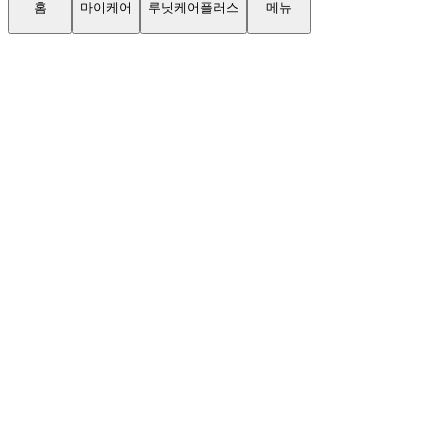
홈
마이케어
루닛케어플러스
메뉴