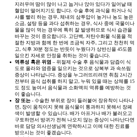
지러우며 땀이 많이 나고 눕거나 앉아 있다가 일어날 때
혈압이 떨어지기도 합니다. 수술 후에 과식을 하거나 식
사를 빨리 하는 경우, 체내의 삼투압이 높거나 농도 높은
소금, 설탕 등을 과다 섭취하는 경우, 식사 중에 국물이나
물을 많이 먹는 경우에 특히 잘 발생하므로 식사 습관을
바꾸는 것이 중요합니다. 고단백, 저탄수화물 식품을 적
절한 지방과 함께 한 번에 조금씩 자주, 그리고 천천히 먹
고, 식후 30분 정도는 반듯이 누웠다가 상반신을 45도쯤
일으킨 자세로 안정을 취하는 것이 좋습니다.
역류성
혹은 위염
– 위절제 수술 후 음식물과 담즙이 식
도로 올라와 염증을 일으키는 것으로 상복부
과 속쓰림
증상이 나타납니다. 증상을 누그러뜨리려면 취침 2시간
전부터 음식 섭취를 하지 말고, 누워 있을 때는 상체를 15
도 정도 높여서 음식물과 소화액의 역류를 예방하는 것
이 좋습니다.
장
또는
- 수술한 부위로 장이 들러붙어 장유착이 나타나
면, 장이 움직이지 못해 음식물이 통과하지 못해서 장폐
색이 발생할 수 있습니다. 배가 아프거나 배가 불러오고
구토하면서 방귀가 전혀 나오지 않는 증상이 나타난다면
바로 담당 의사선생님께 연락하시고 이에 대한 진료를
받으시는 것이 좋겠습니다.