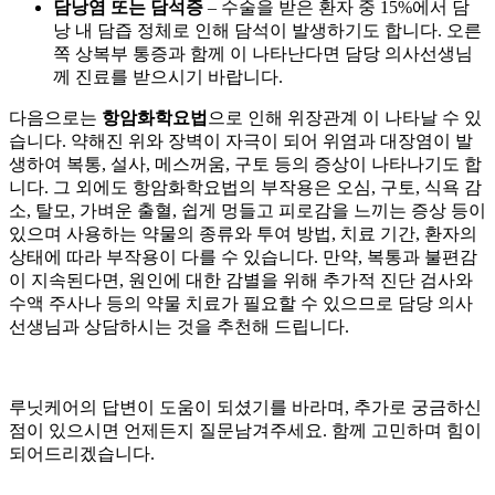
담낭염 또는 담석증
–
수술을 받은 환자 중 15%에서 담
낭 내 담즙 정체로 인해 담석이 발생하기도 합니다. 오른
쪽 상복부 통증과 함께
이 나타난다면 담당 의사선생님
께 진료를 받으시기 바랍니다.
다음으로는
항암화학요법
으로 인해 위장관계
이 나타날 수 있
습니다. 약해진 위와 장벽이 자극이 되어 위염과 대장염이 발
생하여 복통, 설사, 메스꺼움, 구토 등의 증상이 나타나기도 합
니다. 그 외에도 항암화학요법의 부작용은 오심, 구토, 식욕 감
소, 탈모, 가벼운 출혈, 쉽게 멍들고 피로감을 느끼는 증상 등이
있으며 사용하는 약물의 종류와 투여 방법, 치료 기간, 환자의
상태에 따라 부작용이 다를 수 있습니다. 만약, 복통과 불편감
이 지속된다면, 원인에 대한 감별을 위해 추가적 진단 검사와
수액 주사나
등의 약물 치료가 필요할 수 있으므로 담당 의사
선생님과 상담하시는 것을 추천해 드립니다.
루닛케어의 답변이 도움이 되셨기를 바라며, 추가로 궁금하신
점이 있으시면 언제든지 질문남겨주세요. 함께 고민하며 힘이
되어드리겠습니다.