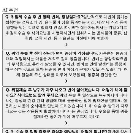
AI 추천
Q.
위절제 수술 후 변 형태 변화, 정상일까요?
일반적으로 대변의 굵기는
섭취하는 섬유소의 양, 음식물이 장을 통과하는 시간, 대장 내 직경 등에
영향을 받는 것으로 알려져 있습니다. 또한 질문자님께서는 위암 2기로
위절제수술 후 식이요법을 시행하시면서 섭취하시는 음식물의 종류, 섭
취량, 섭취 시간, 등 식습관도 이전에 비해 변화가
Q.
위암 수술 후 전이 진단과 변비 증상이 걱정됩니다.
가족분의 통증에
대해 걱정하시는 마음을 저희도 깊이 공감합니다. 변비는 항암화학요법
의 부작용으로 흔하게 발생할 수 있지만, 변비로 인해 발생하는 통증이
매우 심한 것으로 보아 단순히 변비 이상의 문제가 있을 수 있습니다. 현
재 말씀해 주신 상태를 미루어 보았을 때, 통증의 원인을 단
Q.
위절제술 후 방귀가 자주 나오고 변이 얇아졌습니다. 어떻게 해야 할
까요? 식이요법도 알려 주세요.
위암 수술 후 일상으로 복귀하시며 나타
나는 증상과 건강 관리 방법에 대해 궁금하신 점이 많으셨을 텐데요. 질
문하신 내용에 순서대로 답변해 드리겠습니다.1. 위 수술 후 방귀가 자주
나오는 것은 장운동이 활발하여 나타나는 증상입니다. 수술을 통해 위를
절제하면 공기가 위에 머무르지 못하고
Q.
위 수술 후 덤핑 증후군 증상과 예방법이 어떻게 되나요?
답변에 앞서