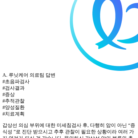
A.
루닛케어 의료팀 답변
#초음파검사
#검사결과
#증상
#추적관찰
#양성질환
#치료계획
갑상선
의심 부위에 대한 미세침
검사 후, 다행히 암이 아닌 “증
식성
”로 진단 받으시고 추후 관찰이 필요한 상황이라 여러 가