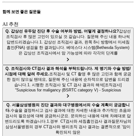
함께 보면 좋은 질문들
AI 추천
Q.
갑상선 유두암 진단 후 수술 여부와 방법, 어떻게 결정하나요?
갑상선
조직검사 후 많은 고민이 있으실 것 같습니다. 질문해 주신 내용 하나씩
답변드리겠습니다.1. 갑상선 조직검사 결과, 왼쪽 8시 방향에서 미세침
흡인(FNA) 생검을 한 결과입니다. 베데스다 시스템(Bethesda System)
은 갑상선 조직검사에서 암 가능성에 따라 각각의 단계를
Q.
조직검사와 CT검사 결과 해석을 부탁드립니다. 제 병기와 수술 방법/
시점에 대해 알려 주세요.
조직검사 및 CT 촬영 후 많은 고민과 함께 궁금
한 점이 많으실 텐데요, 질문해 주신 내용에 순차적으로 답변을 드리겠
습니다.1. 시행한 조직검사 및 CT 검사 결과의 해석[조직검사]
“Suspicious for maligancy (BSRTC category V) - Suspicious
Q.
서울삼성병원의 진단 결과와 대구병원에서의 수술 계획이 궁금합니
다.
수술을 결정하시고 검사 결과에 대한 자세한 내용과 추가적인 초음파
검사의 필요성에 대해 궁금하시군요. 문의하신 내용에 대해 차례대로 답
변드리도록 하겠습니다.1.경부 CT검사와 세침흡인검사 결과질문자님의
삼성서울병원의 경부 CT검사와 병리조직 검사 결과는 결론적으로 ‘암이
확진되지 않은