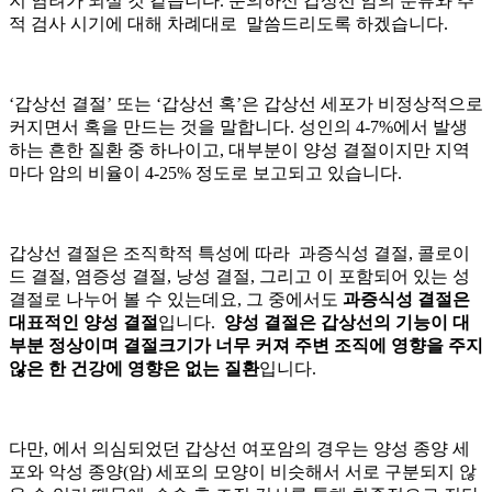
지 염려가 되실 것 같습니다. 문의하신 갑상선 암의 분류와 추
적 검사 시기에 대해 차례대로 말씀드리도록 하겠습니다.
‘갑상선 결절’ 또는 ‘갑상선 혹’은 갑상선 세포가 비정상적으로
커지면서 혹을 만드는 것을 말합니다. 성인의 4-7%에서 발생
하는 흔한 질환 중 하나이고, 대부분이 양성 결절이지만 지역
마다 암의 비율이 4-25% 정도로 보고되고 있습니다.
갑상선 결절은 조직학적 특성에 따라 과증식성 결절, 콜로이
드 결절, 염증성 결절, 낭성 결절, 그리고
이 포함되어 있는
성
결절로 나누어 볼 수 있는데요, 그 중에서도
과증식성 결절은
대표적인 양성 결절
입니다.
양성 결절은 갑상선의 기능이 대
부분 정상이며 결절크기가 너무 커져 주변 조직에 영향을 주지
않은 한 건강에 영향은 없는 질환
입니다.
다만,
에서 의심되었던 갑상선 여포암의 경우는 양성 종양 세
포와 악성 종양(암) 세포의 모양이 비슷해서 서로 구분되지 않