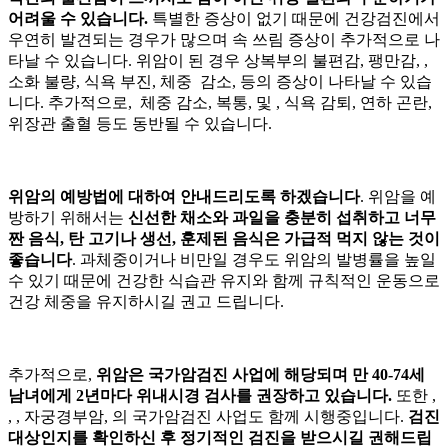
어려울 수 있습니다.
특별한 증상이 없기 때문에 건강검진에서
우연히 발견되는 경우가 많으며 속 쓰림 증상이 추가적으로 나
타날 수 있습니다. 위암이
된 경우 상복부의 불편감, 팽만감,
,
소화 불량, 식욕 부진, 체중 감소,
등의 증상이 나타날 수 있습
니다. 추가적으로, 체중 감소, 복통,
및
, 식욕 감퇴, 연하 곤란,
위장관 출혈 등도 동반될 수 있습니다.
위암의 예방법에 대하여 안내드리도록 하겠습니다
. 위암을 예
방하기 위해서는
신선한 채소와 과일을 충분히 섭취하고 너무
짠 음식, 탄 고기나 생선, 훈제된 음식은 가급적 먹지 않는 것이
좋습니다
. 과체중이거나 비만일 경우도 위암의 발병률을 높일
수 있기 때문에 건강한 식습관 유지와 함께 규칙적인 운동으로
건강 체중을 유지하시길 권고 드립니다.
추가적으로,
위암은 국가암검진 사업에 해당되며 만 40-74세
남녀에게 2년마다 위내시경 검사를 권장하고 있습니다.
또한
,
,
, 자궁경부암,
의 국가암검진 사업도 함께 시행중입니다.
검진
대상인지를 확인하신 후 정기적인 검진을 받으시길 권해드립