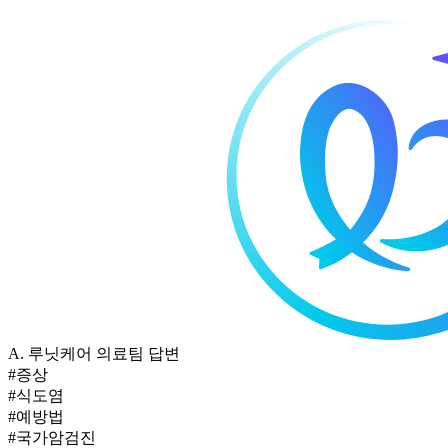
A.
루닛케어 의료팀 답변
#증상
#식도염
#예방법
#국가암검진