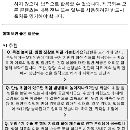
하지 않으며, 법적으로 활용할 수 없습니다. 제공되는 모
든 콘텐츠는 내용 전부 또는 일부를 사용하려면 반드시
출처를 명기해야 합니다.
함께 보면 좋은 질문들
AI 추천
Q.
목젖 늘어짐, 병원 진찰로 해결 가능한가요?
답변을 드리기에 앞서,
루닛케어는 5대 암종에 대해 근거 기반의 최신 정보를 제공하는 서비스
이며 이외의 암종 및 일반적인 건강 상담에 대한 답변 제공은 어려운 점
양해 부탁드립니다. 또한, 담당 의사 선생님의 진단과 치료 계획 범위 안
에서 상담하는 것을 원칙으로 하기에 자체적인 진단과
Q.
만성 위염이 있으면 위암 발병률이 높아지나요?
만성 위염이 위암 발
병률을 높일 수 있는지에 대해 궁금하시군요. 위암의 위험요인에 대해
설명드리도록 하겠습니다.결론적으로 말씀드리면, 위염 중 위축성 위염
(위의 표면인 점막이 만성 위염으로 얇아진 상태)의 경우 위암의 발생률
이 6배가량 높아진다고 알려져 있습니다. 하지만, 위축성 위염이
Q.
위암 4기 수술 후 항암 치료와 탈장 재수술로 인한 부작용이 궁금합니
다.
항암 치료와 여러 번의 수술로 무척 힘겨운 시간을 보내고 계실 것 같