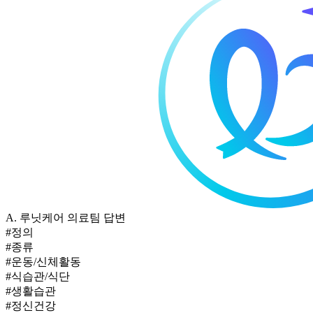
A.
루닛케어 의료팀 답변
#정의
#종류
#운동/신체활동
#식습관/식단
#생활습관
#정신건강