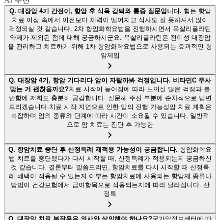
Q.
대장암 4기 간전이, 항암 후 식욕 감퇴와 통증 질문입니다.
힘든 항암
치료 여정 속에서 이전보다 체력이 떨어지고 식사도 잘 못하셔서 많이
걱정되실 것 같습니다. 2차 항암화학요법을 진행하시면서 옥살리플라틴
약제가 제외된 점에 대해 궁금하시군요. 옥살리플라틴은 전이성 대장암
을 관리하고 치료하기 위해 1차 항암화학요법으로 사용되는 효과적인 항
암제입
Q.
대장암 4기, 항암 기다리다 암이 자랄까봐 걱정입니다. 비타민C 주사
맞는 거 괜찮을까요?
치료 시작이 늦어짐에 따라 느끼실 많은 걱정과 불
안함에 저희도 충분히 공감합니다. 질문해 주신 부분에 순차적으로 답변
드리겠습니다.치료 시작 지연으로 인한 암의 진행 가능성암 치료 계획은
복잡하며 암의 종류와 단계에 따라 시간이 소요될 수 있습니다. 일반적
으로 암 치료는 진단 후 가능한
Q.
항암치료 중단 후 산정특례 재적용 가능성이 궁금합니다.
항암화학요
법 치료를 중단했다가 다시 시작할 때, 산정특례가 적용되는지 궁금하신
것 같습니다. 결론부터 말씀드리면, 항암치료를 다시 시작할 때 산정특
례 혜택이 적용될 수 있는지 여부는 항암치료에 사용되는 항암제 종류나
방법이 건강보험에서 급여항목으로 적용되는지에 따라 달라집니다. 산
정특
Q.
대장암 치료 부작용은 의사와 상의해야 하나요?
국가암정보센터에 따