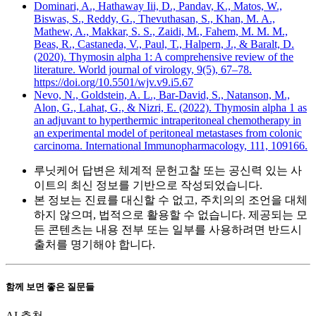
Dominari, A., Hathaway Iii, D., Pandav, K., Matos, W.,
Biswas, S., Reddy, G., Thevuthasan, S., Khan, M. A.,
Mathew, A., Makkar, S. S., Zaidi, M., Fahem, M. M. M.,
Beas, R., Castaneda, V., Paul, T., Halpern, J., & Baralt, D.
(2020). Thymosin alpha 1: A comprehensive review of the
literature. World journal of virology, 9(5), 67–78.
https://doi.org/10.5501/wjv.v9.i5.67
Nevo, N., Goldstein, A. L., Bar-David, S., Natanson, M.,
Alon, G., Lahat, G., & Nizri, E. (2022). Thymosin alpha 1 as
an adjuvant to hyperthermic intraperitoneal chemotherapy in
an experimental model of peritoneal metastases from colonic
carcinoma. International Immunopharmacology, 111, 109166.
루닛케어 답변은 체계적 문헌고찰 또는 공신력 있는 사
이트의 최신 정보를 기반으로 작성되었습니다.
본 정보는 진료를 대신할 수 없고, 주치의의 조언을 대체
하지 않으며, 법적으로 활용할 수 없습니다. 제공되는 모
든 콘텐츠는 내용 전부 또는 일부를 사용하려면 반드시
출처를 명기해야 합니다.
함께 보면 좋은 질문들
AI 추천