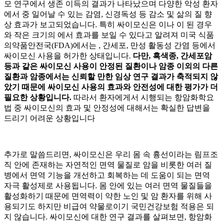
모 연구에서 생존 이득의 결과가 나타났으며 다양한 악성
환자
에서
중 일어날 수 있는 감염, 신경독성 등
감소 및 삶의 질 향
상 효과가 보고되었습니다. 특히 싸이모신은
이나
이
된 경우
와 작은 크기의
에서 효과를 보일 수 있다고 알려져 미국 식품
의약품안전국(FDA)에서는
, 간세포
, 만성 활동성 간염 등에서
싸이모신 사용을 허가한 상태입니다.
다만, 흑색종, 간세포암
등과 같은 싸이모신 사용이 안정된 질환이나 암종 이외의 다른
질환과 암종에서는 신뢰할 만한 임상 연구 결과가 축적되지 않
았기 때문에 싸이모신 사용의 효과와 안전성에 대한 평가가 더
필요한 상황입니다.
따라서
환자에게서 시행되는 항암화학요
법 중 싸이모신의 효과 및 안정성에 대해서는 확실한 답변을
드리기 어려운 상황입니다
추가로 말씀드리면, 싸이모신은 우리 몸 속 흉선이라는 림프조
직 안에 존재하는 자연적인 면역 물질로 암을 비롯한 여러 질
병에서 면역 기능을 개선하고 회복하는 데 도움이 되는 면역
자극 활성제로 사용됩니다. 몸 안에 있는 여러 면역 물질들을
활성화하기 때문에 면역력이 약한 노인 및 암 환자를 위해 사
용되기도 하지만 비급여 약물로이기 국민건강보험 적용은 되
지 않습니다. 싸이모신에 대한 연구 결과를 살펴보면, 항암화