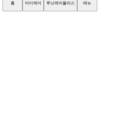
홈
마이케어
루닛케어플러스
메뉴