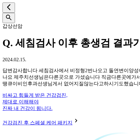
갑상선암
Q.
세침검사 이후 총생검 결과가
2024.02.15.
답변감사합니다 세침검사에서 비정형2번나오고 돌연변이양성
나요 제주치선생님은다른곳으로 가셨습니다 직금다른곳에가서
땡큐이비인후과선생님게서 없어지질않는다고하시기도했습니
비싸고 힘들게 받은 건강검진,
제대로 이해해야
진짜 내 건강이 됩니다.
건강검진 후 스페셜 케어 패키지