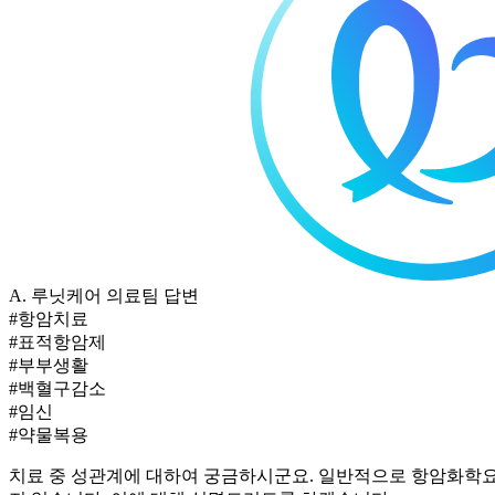
A.
루닛케어 의료팀 답변
#항암치료
#표적항암제
#부부생활
#백혈구감소
#임신
#약물복용
치료 중 성관계에 대하여 궁금하시군요. 일반적으로 항암화학요