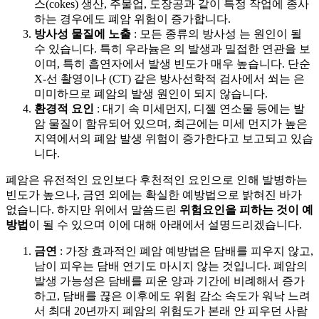
스(cokes) 생산, 주물업, 도장공과 같이 특정 작업에 종사
하는 경우에도 폐암 위험이 증가합니다.
방사성 물질에 노출
: 모든 종류의 방사성
는
원인이 될
수 있습니다. 특히 우라늄은
의 발생과 밀접한 연관을 보
이며, 특히 흡연자에서 발생 빈도가 매우 높습니다. 단순
X-선 촬영이나
(CT) 같은 방사선학적 검사에서 쐬는
은
미미하므로 폐암의 발생 원인이 되지 않습니다.
환경적 요인
: 대기 속 미세먼지, 디젤 연소물 등에는 발
암 물질이 함유되어 있으며, 최근에는 미세 먼지가 높은
지역에서의 폐암 발생 위험이 증가한다고 보고되고 있습
니다.
폐암은 유전적인 요인보다 후천적인 요인으로 인해 발병하는
빈도가 높으나, 금연 외에는 확실한 예방법으로 밝혀진 바가
없습니다. 하지만 위에서 말씀드린
위험요인을 피하는 것이 예
방법
이 될 수 있으며 이에 대해 아래에서 설명드리겠습니다.
금연
: 가장 효과적인 폐암 예방법은 담배를 피우지 않고,
남이 피우는 담배 연기도 마시지 않는 것입니다. 폐암의
발생 가능성은 담배를 피운 양과 기간에 비례해서 증가
하고, 담배를 끊은 이후에도 위험 감소 속도가 워낙 느려
서 최대 20년까지 폐암의 위험도가 본래 안 피우던 사람