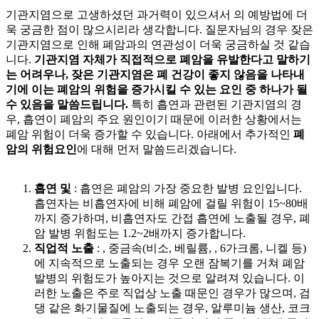
기관지염으로 고생하셨던 과거력이 있으셔서
의 예방법에 더
욱 궁금한 점이 많으시리라 생각합니다. 질문자님의 경우 잦은
기관지염으로 인해 폐암과의 연관성이 더욱 궁금하실 것 같습
니다.
기관지염 자체가 직접적으로 폐암을 유발한다고 말하기
는 어려우나, 잦은 기관지염은 폐 건강이 좋지 않음을 나타내
기에 이는 폐암의 위험을 증가시킬 수 있는 요인 중 하나가 될
수 있음을 말씀드립니다.
특히 흡연과 관련된 기관지염의 경
우, 흡연이 폐암의 주요 원인이기 때문에 이러한 상황에서는
폐암 위험이 더욱 증가할 수 있습니다. 아래에서 추가적인
폐
암의 위험요인
에 대해 먼저 말씀드리겠습니다.
흡연 및
: 흡연은 폐암의 가장 중요한 발병 요인입니다.
흡연자는 비흡연자에 비해 폐암에 걸릴 위험이 15~80배
까지 증가하며, 비흡연자도 간접 흡연에 노출될 경우, 폐
암 발병 위험도는 1.2~2배까지 증가합니다.
직업적 노출
:
, 중금속(비소, 베릴륨,
, 6가크롬, 니켈 등)
에 지속적으로 노출되는 경우 오랜 잠복기를 거쳐 폐암
발병의 위험도가 높아지는 것으로 알려져 있습니다. 이
러한 노출은 주로 직업상 노출 때문인 경우가 많으며, 검
댕 같은 화기물질에 노출되는 경우, 알루미늄 생산, 코크