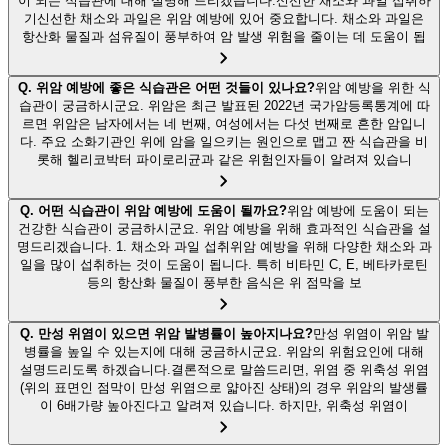
이 되는 식습관에 대해 설명해 드리겠습니다.신선한 채소와 과일 섭취하
기신선한 채소와 과일은 위암 예방에 있어 중요합니다. 채소와 과일은
항산화 물질과 섬유질이 풍부하여 암 발생 위험을 줄이는 데 도움이 됩
Q.
위암 예방에 좋은 식습관은 어떤 것들이 있나요?
위암 예방을 위한 식
습관이 궁금하시군요. 위암은 최근 발표된 2022년 국가암등록통계에 따
르면 위암은 남자에서는 네 번째, 여성에서는 다섯 번째로 흔한 암입니
다. 주요 소화기관인 위에 암을 일으키는 원인으로 맵고 짠 식습관을 비
롯해 헬리코박터 파이로리균과 같은 위험인자들이 알려져 있습니
Q.
어떤 식습관이 위암 예방에 도움이 될까요?
위암 예방에 도움이 되는
건강한 식습관이 궁금하시군요. 위암 예방을 위해 효과적인 식습관을 설
명드리겠습니다. 1. 채소와 과일 섭취위암 예방을 위해 다양한 채소와 과
일을 많이 섭취하는 것이 도움이 됩니다. 특히 비타민 C, E, 베타카로틴
등의 항산화 물질이 풍부한 음식은 위 점막을 보
Q.
만성 위염이 있으면 위암 발병률이 높아지나요?
만성 위염이 위암 발
병률을 높일 수 있는지에 대해 궁금하시군요. 위암의 위험요인에 대해
설명드리도록 하겠습니다.결론적으로 말씀드리면, 위염 중 위축성 위염
(위의 표면인 점막이 만성 위염으로 얇아진 상태)의 경우 위암의 발생률
이 6배가량 높아진다고 알려져 있습니다. 하지만, 위축성 위염이