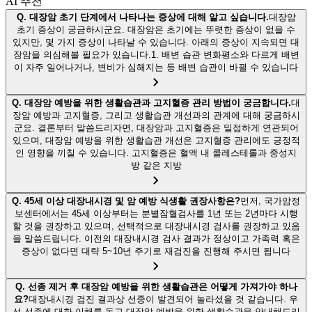
AI 추천
Q.
대장암 초기 단계에서 나타나는 증상에 대해 알고 싶습니다.
대장암
초기 증상이 궁금하시군요. 대장암은 초기에는 뚜렷한 증상이 없을 수
있지만, 몇 가지 증상이 나타날 수 있습니다. 아래의 증상이 지속되면 대
장암을 의심해볼 필요가 있습니다.1. 배변 습관 변화평소와 다르게 배변
이 자주 일어나거나, 변비가 심해지는 등 배변 습관이 바뀔 수 있습니다
Q.
대장암 예방을 위한 생활습관과 고지혈증 관리 방법이 궁금합니다.
대
장암 예방과 고지혈증, 그리고 생활습관 개선과의 관계에 대해 궁금하시
군요. 결론부터 말씀드리자면, 대장암과 고지혈증은 밀접하게 연관되어
있으며, 대장암 예방을 위한 생활습관 개선은 고지혈증 관리에도 긍정적
인 영향을 끼칠 수 있습니다. 고지혈증은 혈액 내 콜레스테롤과 중성지
방 같은 지방
Q.
45세 이상 대장내시경 및 암 예방 식생활 권장사항은?
먼저, 국가암정
보센터에서는 45세 이상부터는 분별잠혈검사를 1년 또는 2년마다 시행
할 것을 권장하고 있으며, 선택적으로 대장내시경 검사를 권장하고 있음
을 말씀드립니다. 이전의 대장내시경 검사 결과가 정상이고 가족력 혹은
증상이 없다면 대략 5~10년 주기로 재검진을 진행해 주시면 됩니다
Q.
선종 제거 후 대장암 예방을 위한 생활습관은 어떻게 가져가야 하나
요?
대장내시경 검진 결과상 선종이 발견되어 놀라셨을 것 같습니다. 우
선 선종에 대한 이해를 돕고 대장암 예방을 위한 생활습관을 안내해드리