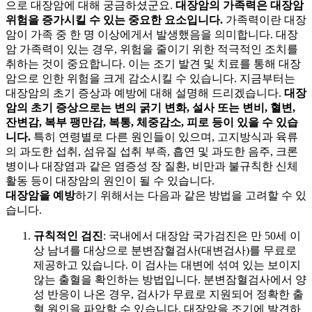
으로 대장암에 대해 궁금하셨군요.
대장암의 가족력은 대장암
위험을 증가시킬 수 있는 중요한 요소입니다.
가족력이란 대장
암이 가족 중 한 명 이상에게서 발생했음을 의미합니다. 대장
암 가족력이 있는 경우, 위험을 줄이기 위한 적극적인 조치를
취하는 것이 중요합니다. 이는 조기 발견 및 치료를 통해 대장
암으로 인한 위험을 크게 감소시킬 수 있습니다. 지금부터는
대장암의 초기 증상과 예방에 대해 설명해 드리겠습니다.
대장
암의 초기 증상으로는 변의 굵기 변화, 설사 또는 변비, 혈변,
잔변감, 복부 팽만감, 복통, 체중감소, 피로 등이 있을 수 있습
니다.
특히 연령별로 다른 원인들이 있으며, 고지방식과 육류
의 과도한 섭취, 섬유질 섭취 부족, 흡연 및 과도한 음주, 크론
병이나 대장염과 같은 염증성 장 질환, 비만과 불규칙한 신체
활동 등이 대장암의 원인이 될 수 있습니다.
대장암을 예방
하기 위해서는 다음과 같은 방법을 고려할 수 있
습니다.
규칙적인 검진
: 국내에서 대장암 국가검진은 만 50세 이
상 남녀를 대상으로 분변잠혈검사(대변검사)를 무료로
제공하고 있습니다. 이 검사는 대변에 섞여 있는 보이지
않는 출혈을 확인하는 방법입니다. 분변잠혈검사에서 양
성 반응이 나온 경우,
검사가 무료로 지원되어 정확한 출
혈 원인을 파악할 수 있습니다. 대장암을 조기에 발견하