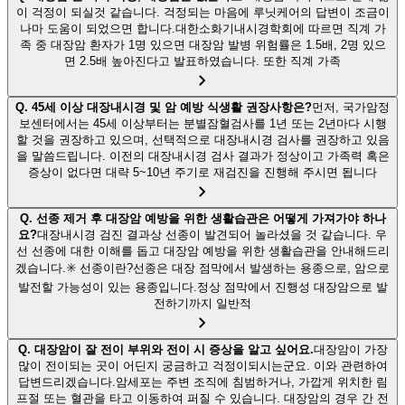
이 걱정이 되실것 같습니다. 걱정되는 마음에 루닛케어의 답변이 조금이
나마 도움이 되었으면 합니다.대한소화기내시경학회에 따르면 직계 가
족 중 대장암 환자가 1명 있으면 대장암 발병 위험률은 1.5배, 2명 있으
면 2.5배 높아진다고 발표하였습니다. 또한 직계 가족
Q.
45세 이상 대장내시경 및 암 예방 식생활 권장사항은?
먼저, 국가암정
보센터에서는 45세 이상부터는 분별잠혈검사를 1년 또는 2년마다 시행
할 것을 권장하고 있으며, 선택적으로 대장내시경 검사를 권장하고 있음
을 말씀드립니다. 이전의 대장내시경 검사 결과가 정상이고 가족력 혹은
증상이 없다면 대략 5~10년 주기로 재검진을 진행해 주시면 됩니다
Q.
선종 제거 후 대장암 예방을 위한 생활습관은 어떻게 가져가야 하나
요?
대장내시경 검진 결과상 선종이 발견되어 놀라셨을 것 같습니다. 우
선 선종에 대한 이해를 돕고 대장암 예방을 위한 생활습관을 안내해드리
겠습니다.✳️ 선종이란?선종은 대장 점막에서 발생하는 용종으로, 암으로
발전할 가능성이 있는 용종입니다.정상 점막에서 진행성 대장암으로 발
전하기까지 일반적
Q.
대장암이 잘 전이 부위와 전이 시 증상을 알고 싶어요.
대장암이 가장
많이 전이되는 곳이 어딘지 궁금하고 걱정이되시는군요. 이와 관련하여
답변드리겠습니다.암세포는 주변 조직에 침범하거나, 가깝게 위치한 림
프절 또는 혈관을 타고 이동하여 퍼질 수 있습니다. 대장암의 경우 간 전