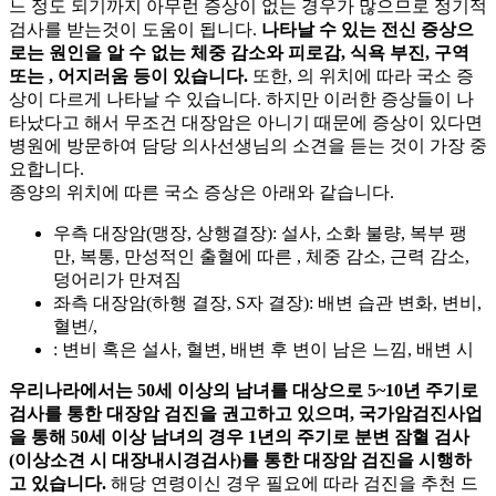
느 정도
되기까지 아무런 증상이 없는 경우가 많으므로 정기적
검사를 받는것이 도움이 됩니다.
나타날 수 있는 전신 증상으
로는 원인을 알 수 없는 체중 감소와 피로감, 식욕 부진, 구역
또는
, 어지러움 등이 있습니다.
또한,
의 위치에 따라 국소 증
상이 다르게 나타날 수 있습니다. 하지만 이러한 증상들이 나
타났다고 해서 무조건 대장암은 아니기 때문에 증상이 있다면
병원에 방문하여 담당 의사선생님의 소견을 듣는 것이 가장 중
요합니다.
종양의 위치에 따른 국소 증상은 아래와 같습니다.
우측 대장암(맹장, 상행결장): 설사, 소화 불량, 복부 팽
만, 복통, 만성적인 출혈에 따른
, 체중 감소, 근력 감소,
덩어리가 만져짐
좌측 대장암(하행 결장, S자 결장): 배변 습관 변화, 변비,
혈변/
,
: 변비 혹은 설사, 혈변, 배변 후 변이 남은 느낌, 배변 시
우리나라에서는 50세 이상의 남녀를 대상으로 5~10년 주기로
검사를 통한 대장암 검진을 권고하고 있으며, 국가암검진사업
을 통해 50세 이상 남녀의 경우 1년의 주기로 분변 잠혈 검사
(이상소견 시 대장내시경검사)를 통한 대장암 검진을 시행하
고 있습니다.
해당 연령이신 경우 필요에 따라 검진을 추천 드