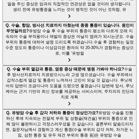
말씀 주신 증상은 암과의 직접적인 연관성은 없을 것이라 생각됩니다.
생리 전에 유방통증을 느끼는 것이 병적인 것이 아닌 것처럼, 유
Q.
수술, 항암, 방사선 치료까지 마쳤는데 종종 통증이 있습니다. 원인이
무엇일까요?
유방암 수술 후 수술 부위의 통증이 평소와 다르게 오래 지
속되어 수술 부작용이나 재발의 증상은 아닐지 염려가 되시는군요. 수술
부위의 통증에 대하여 설명 드리도록 하겠습니다.수술 후 경험하는 일정
수준 정도의 통증이나 이상감각은 환자의 약 20-30%가 경험하는 증상으
로, 이를 ‘유방절
Q.
수술 부위 열감과 통증, 염증 증상 때문에 병원 가봐야 하나요?
수술
후 방사선치료까지 치료받으시느라 고생 많으셨습니다. 수술 부위에서
갑작스럽게 열감 및 통증이 느껴져서 고민이 되실 것 같습니다. 루닛케
어의 답변이 조금이나마 도움을 드렸으면 좋겠습니다.답변에 앞서, 루닛
케어는 근거 기반의 최신 정보를 제공하는 서비스이며, 주치의의 진단과
치료 계획
Q.
유방암 수술 후 감각 저하와 통증이 정상인가요?
유방암 수술을 진행
하신 후에 지속되는 전절제 부위 및 성형술(재건술) 부위의 통증으로 인
해 많이 불편하시고 걱정스러우셨을 것 같습니다. 결론부터 말씀드리자
면, 질문자님께서 경험하고 계신 통증(수술 부위의 감각 저하, 차가운 느
낌, 심한 통증 및 유두 재건 부위의 통증 등)은 유방암 수술