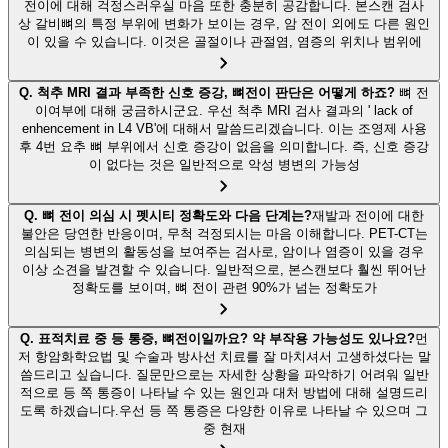
전이에 대해 걱정스러우실 마음 또한 충분히 공감합니다. 본스캔 검사
상 갈비뼈의 특정 부위에 변화가 보이는 경우, 암 전이 외에도 다른 원인
이 있을 수 있습니다. 이것은 골절이나 관절염, 염증의 위치나 범위에
Q.
척추 MRI 결과 부족한 신호 증강, 뼈전이 판단은 어떻게 하죠?
뼈 전
이여부에 대해 궁금하시군요. 우선 척추 MRI 검사 결과의 ' lack of
enhencement in L4 VB'에 대해서 말씀드리겠습니다. 이는 조영제 사용
후 4번 요추 뼈 부위에서 신호 증강이 없음을 의미합니다. 즉, 신호 증강
이 없다는 것은 일반적으로 악성 병변의 가능성
Q.
뼈 전이 의심 시 펫시티 정확도와 다음 단계는?
재발과 전이에 대한
불안은 당연한 반응이며, 무척 걱정되시는 마음 이해합니다. PET-CT는
의심되는 병변의 활동성을 보여주는 검사로, 암이나 염증이 있을 경우
이상 소견을 발견할 수 있습니다. 일반적으로, 본스캔보다 훨씬 뛰어난
정확도를 보이며, 뼈 전이 관련 90%가 넘는 정확도가
Q.
표적치료 중 등 통증, 뼈전이일까요? 약 부작용 가능성도 있나요?
먼
저 항암화학요법 및 수술과 방사선 치료를 잘 마치셔서 고생하셨다는 말
씀드리고 싶습니다. 질문만으로는 자세한 상황을 파악하기 어려워 일반
적으로 등 쪽 통증이 나타날 수 있는 원인과 대처 방법에 대해 설명드리
도록 하겠습니다.우선 등 쪽 통증은 다양한 이유로 나타날 수 있으며 그
중 현재