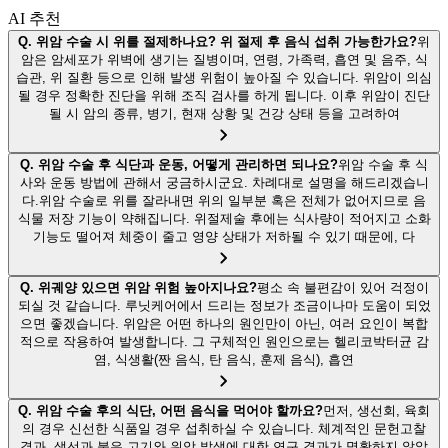
AI 추천
Q.
위암 수술 시 위를 절제하나요? 위 절제 후 음식 섭취 가능한가요?
위
암은 암세포가 위벽에 생기는 질병이며, 연령, 가족력, 흡연 및 음주, 식
습관, 위 질환 등으로 인해 발생 위험이 높아질 수 있습니다. 위암이 의심
될 경우 정확한 진단을 위해 조직 검사를 하게 됩니다. 이후 위암이 진단
될 시 암의 종류, 병기, 현재 상황 및 건강 상태 등을 고려하여
Q.
위암 수술 후 식단과 운동, 어떻게 관리하면 되나요?
위암 수술 후 식
사와 운동 방법에 관해서 궁금하시군요. 차례대로 설명을 해드리겠습니
다.위암 수술로 위를 잘라내면 위의 일부분 혹은 전체가 없어지므로 음
식물 저장 기능이 약해집니다. 위절제술 후에는 식사량이 적어지고 소화
기능도 떨어져 체중이 줄고 영양 상태가 저하될 수 있기 때문에, 다
Q.
위궤양 있으면 위암 위험 높아지나요?
평소 속 불편감이 있어 걱정이
되실 것 같습니다. 루닛케어에서 드리는 정보가 조금이나마 도움이 되었
으면 좋겠습니다. 위암은 어떤 하나의 원인만이 아닌, 여러 요인이 복합
적으로 작용하여 발생합니다. 그 구체적인 원인으로는 헬리코박터균 감
염, 식생활(짠 음식, 탄 음식, 훈제 음식), 흡연
Q.
위암 수술 후의 식단, 어떤 음식을 먹어야 할까요?
먼저, 생선회, 육회
의 경우 신선한 식품일 경우 섭취하실 수 있습니다. 체계적인 문헌고찰
결과, 생선과 붉은 고기와 위암 발생에 대한 연구 결과가 명확하지 않았