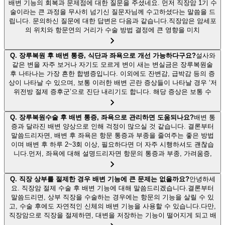
배변 기능의 회복과 문제점에 대한 질문을 주셨네요. 먼저 직장암 1기 수
술이라는 큰 과정을 무사히 넘기신 질문자님께 수고하셨다는 말씀을 드
립니다. 문의하신 질문에 대한 답변은 다음과 같습니다.직장암은 암세포
의 위치와 항문연의 거리가 수술 방법 결정에 큰 영향을 미치
Q.
장루복원 후 배변 통증, 식단과 좌욕으로 개선 가능하다구요?
설사와
같은 변을 자주 보거나 자기도 모르게 변이 새는 변실금은 장루복원술
후 나타나는 가장 흔한 합병증입니다. 이외에도 잔변감, 급박감 등의 증
상이 나타날 수 있으며, 보통 이러한 배변 곤란 증상들이 나타날 경우 ‘저
위전방 절제 증후군’으로 진단 내리기도 합니다. 해당 증상은 보통 수
Q.
장루복원수술 후 배변 통증, 좌욕으로 관리하면 도움되나요?
배변 통
증과 달라진 배변 양상으로 인해 걱정이 많으실 것 같습니다. 결론부터
말씀드리자면, 배변 후 좌욕은 항문 통증과 부종을 줄여주는 좋은 방법
이며 배변 후 하루 2~3회 이상, 필요하다면 더 자주 시행하셔도 괜찮습
니다.먼저, 좌욕에 대해 설명드리자면 항문의 통증과 부종, 가려움증,
Q.
직장 상부를 절제한 경우 배변 기능에 큰 문제는 없을까요?
안녕하세
요. 직장암 절제 수술 후 배변 기능에 대해 말씀드리겠습니다.결론부터
말씀드리면, 상부 직장을 수술하는 경우에는 항문의 기능을 살릴 수 있
고, 수술 후에도 자연적인 신체의 배변 기능을 사용할 수 있습니다.다만,
직장암으로 직장을 절제하면, 대변을 저장하는 기능이 떨어지게 되고 배