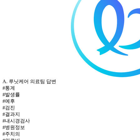
A.
루닛케어 의료팀 답변
#통계
#발생률
#예후
#검진
#결과지
#내시경검사
#병원정보
#주치의