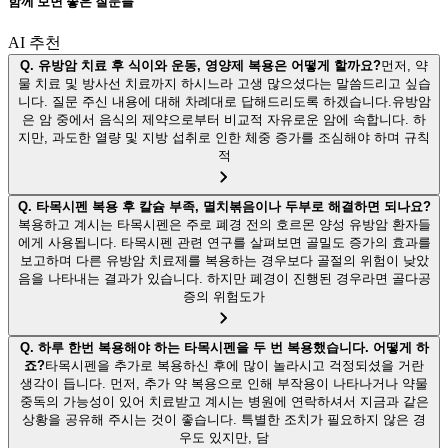
함께 보면 좋은 질문들
AI 추천
Q.
유방암 치료 후 식이와 운동, 영양제 복용은 어떻게 할까요?
먼저, 약
물 치료 및 방사선 치료까지 하시느라 고생 많으셨다는 말씀드리고 싶습
니다. 질문 주신 내용에 대해 차례대로 답해드리도록 하겠습니다.유방암
은 암 중에서 음식의 제약으로부터 비교적 자유로운 암에 속합니다. 하
지만, 과도한 열량 및 지방 섭취로 인한 체중 증가를 조심해야 하며 규칙
적
Q.
타목시펜 복용 후 칼슘 부족, 멸치볶음이나 두부로 해결하면 되나요?
복용하고 계시는 타목시펜은 주로 폐경 전의 호르몬 양성 유방암 환자들
에게 사용됩니다. 타목시펜 관련 연구를 살펴보면 골밀도 증가의 효과를
보고하며 다른 유방암 치료제를 복용하는 경우보다 골절의 위험이 낮았
음을 나타내는 결과가 있습니다. 하지만 폐경이 진행된 경우라면 골다공
증의 위험도가
Q.
하루 한번 복용해야 하는 타목시펜을 두 번 복용했습니다. 어떻게 하
죠?
타목시펜을 추가로 복용하신 후에 많이 놀라시고 걱정되셨을 거란
생각이 듭니다. 먼저, 추가 약 복용으로 인해 부작용이 나타나거나 약물
중독의 가능성이 있어 치료받고 계시는 병원에 연락하셔서 지금과 같은
상황을 공유해 주시는 것이 좋습니다. 특별한 조치가 필요하지 않은 경
우도 있지만, 담