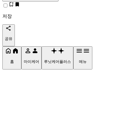
저장
공유
홈
마이케어
루닛케어플러스
메뉴