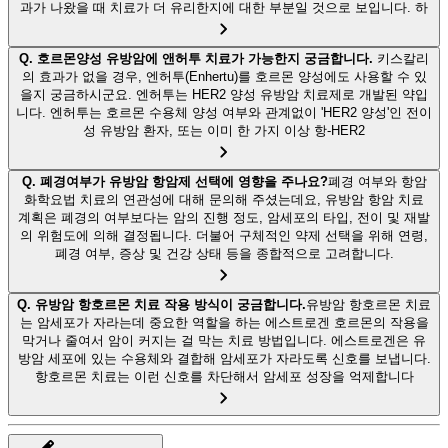
과가 나왔을 때 치료가 더 유리한지에 대한 부분일 것으로 보입니다. 하
Q.
호르몬양성 유방암에 앤허투 치료가 가능한지 궁금합니다.
키스칼리
의 효과가 없을 경우, 엔허투(Enhertu)를 호르몬 양성에도 사용할 수 있
을지 궁금하시군요. 엔허투는 HER2 양성 유방암 치료제로 개발된 약입
니다. 엔허투는 호르몬 수용체 양성 여부와 관계없이 'HER2 양성'인 전이
성 유방암 환자, 또는 이미 한 가지 이상 항-HER2
Q.
폐경여부가 유방암 항암제 선택에 영향을 주나요?
폐경 여부와 항암
화학요법 치료의 연관성에 대해 문의해 주셨는데요, 유방암 항암 치료
계획은 폐경의 여부보다는 암의 진행 정도, 암세포의 타입, 전이 및 재발
의 위험도에 의해 결정됩니다. 더불어 구체적인 약제 선택을 위해 연령,
폐경 여부, 증상 및 건강 상태 등을 종합적으로 고려합니다.
Q.
유방암 항호르몬 치료 작용 방식이 궁금합니다.
유방암 항호르몬 치료
는 암세포가 자라는데 중요한 역할을 하는 에스트로겐 호르몬의 작용을
막거나 줄여서 암이 커지는 걸 막는 치료 방법입니다. 에스트로겐은 유
방암 세포에 있는 수용체와 결합해 암세포가 자라도록 신호를 보냅니다.
항호르몬 치료는 이런 신호를 차단해서 암세포 성장을 억제합니다