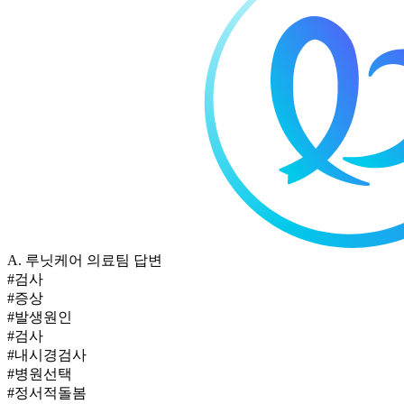
A.
루닛케어 의료팀 답변
#검사
#증상
#발생원인
#검사
#내시경검사
#병원선택
#정서적돌봄